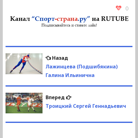
0
Навигация
Предыдущая
Назад
по
запись:
Лажинцева (Подшибякина)
Галина Ильинична
записям
Следующая
Вперед
запись:
Троицкий Сергей Геннадьевич