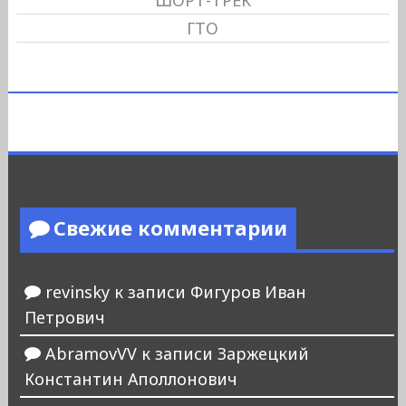
ШОРТ-ТРЕК
ГТО
Свежие комментарии
revinsky
к записи
Фигуров Иван
Петрович
AbramovVV
к записи
Заржецкий
Константин Аполлонович