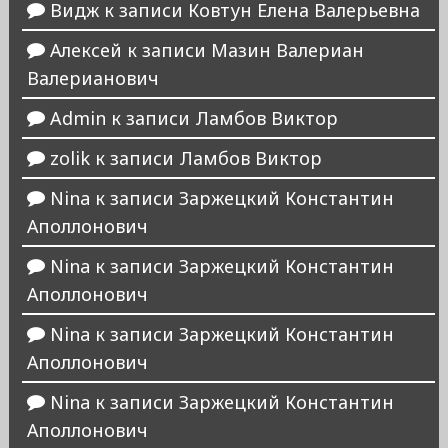
Видж
к записи
Ковтун Елена Валерьевна
Алексей
к записи
Мазин Валериан
Валерианович
Admin
к записи
Ламбов Виктор
zolik
к записи
Ламбов Виктор
Nina
к записи
Заржецкий Константин
Аполлонович
Nina
к записи
Заржецкий Константин
Аполлонович
Nina
к записи
Заржецкий Константин
Аполлонович
Nina
к записи
Заржецкий Константин
Аполлонович