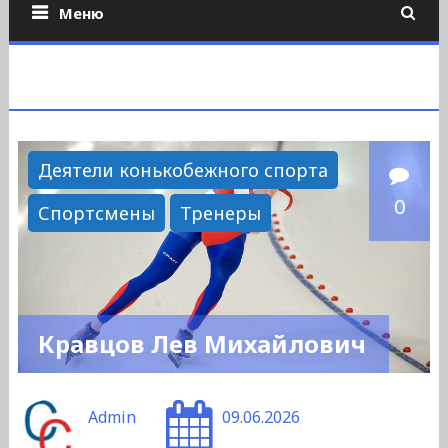
Меню
Деятели конькобежного спорта
0
Спортсмены
Тренеры
Кравцов Лев Михайлович
Admin
09.06.2026