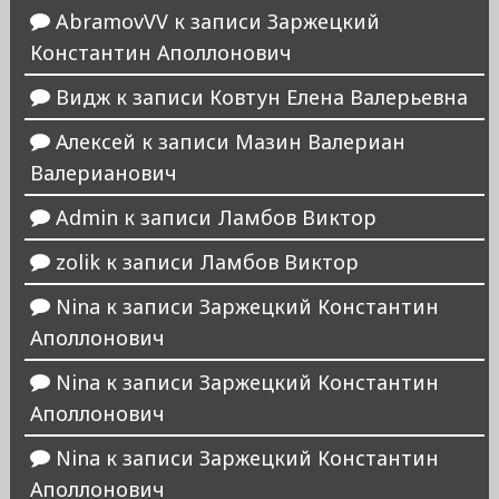
AbramovVV
к записи
Заржецкий
Константин Аполлонович
Видж
к записи
Ковтун Елена Валерьевна
Алексей
к записи
Мазин Валериан
Валерианович
Admin
к записи
Ламбов Виктор
zolik
к записи
Ламбов Виктор
Nina
к записи
Заржецкий Константин
Аполлонович
Nina
к записи
Заржецкий Константин
Аполлонович
Nina
к записи
Заржецкий Константин
Аполлонович