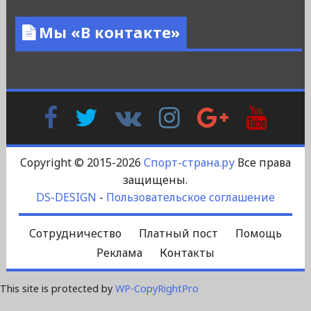
Мы «В контакте»
Facebook
Twitter
В
Instagram
Google
YouTu
Контакте
Plus
Copyright © 2015-2026
Спорт-страна.ру
Все права
защищены.
DS-DESIGN
-
Пользовательское соглашение
Сотрудничество
Платный пост
Помощь
Реклама
Контакты
This site is protected by
WP-CopyRightPro