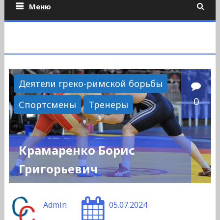
Меню
Деятели греко-римской борьбы
0
Спортсмены
Тренеры
Крамаренко Борис
Григорьевич
Admin
05.07.2024