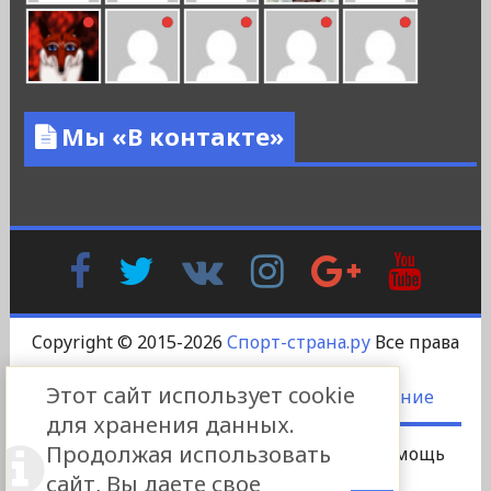
Мы «В контакте»
Facebook
Twitter
В
Instagram
Google
YouTu
Контакте
Plus
Copyright © 2015-2026
Спорт-страна.ру
Все права
защищены.
Этот сайт использует cookie
DS-DESIGN
-
Пользовательское соглашение
для хранения данных.
Продолжая использовать
Сотрудничество
Платный пост
Помощь
сайт, Вы даете свое
Реклама
Контакты