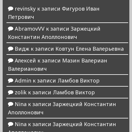
revinsky
к записи
Фигуров Иван
Петрович
AbramovVV
к записи
Заржецкий
Константин Аполлонович
Видж
к записи
Ковтун Елена Валерьевна
Алексей
к записи
Мазин Валериан
Валерианович
Admin
к записи
Ламбов Виктор
zolik
к записи
Ламбов Виктор
Nina
к записи
Заржецкий Константин
Аполлонович
Nina
к записи
Заржецкий Константин