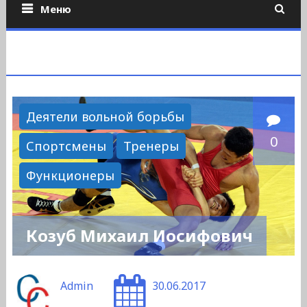
Меню
Деятели вольной борьбы
0
Спортсмены
Тренеры
Функционеры
Козуб Михаил Иосифович
Admin
30.06.2017