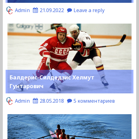
Admin
21.09.2022
Leave a reply
Балдерис-Силдедзис Хелмут
Гунтарович
Admin
28.05.2018
5 комментариев