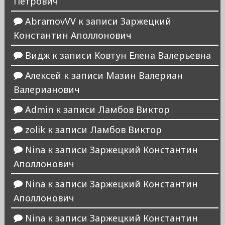
Петрович
AbramovVV
к записи
Заржецкий
Константин Аполлонович
Видж
к записи
Ковтун Елена Валерьевна
Алексей
к записи
Мазин Валериан
Валерианович
Admin
к записи
Ламбов Виктор
zolik
к записи
Ламбов Виктор
Nina
к записи
Заржецкий Константин
Аполлонович
Nina
к записи
Заржецкий Константин
Аполлонович
Nina
к записи
Заржецкий Константин