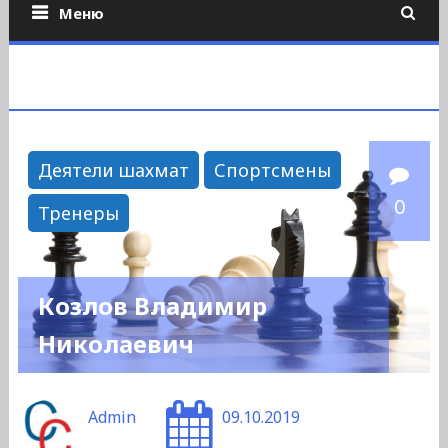
Меню
Деятели шахмат
Спортсмены
0
Тренеры
Козлов Владимир
Николаевич
Admin
09.10.2019