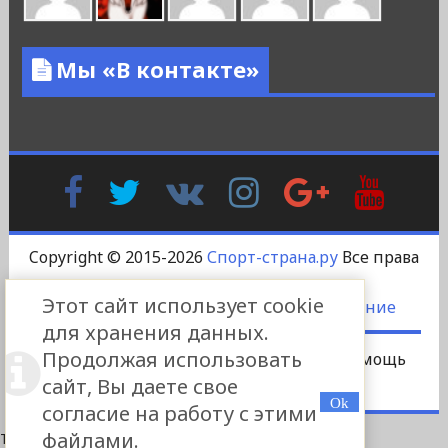
Мы «В контакте»
Facebook
Twitter
В
Instagram
Google
YouTu
Контакте
Plus
Copyright © 2015-2026
Спорт-страна.ру
Все права
защищены.
Этот сайт использует cookie
DS-DESIGN
-
Пользовательское соглашение
для хранения данных.
Продолжая использовать
Сотрудничество
Платный пост
Помощь
сайт, Вы даете свое
Реклама
Контакты
согласие на работу с этими
файлами.
This site is protected by
WP-CopyRightPro