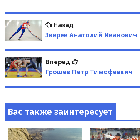
Навигация
Предыдущая
Назад
запись:
по
Зверев Анатолий Иванович
записям
Следующая
Вперед
запись:
Грошев Петр Тимофеевич
Вас также заинтересует