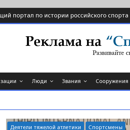
щий портал по истории российского спорта
ртал по истории спорта
порт-страна.ру
изации
Люди
Звания
Сооружения
Деятели тяжелой атлетики
Спортсмены