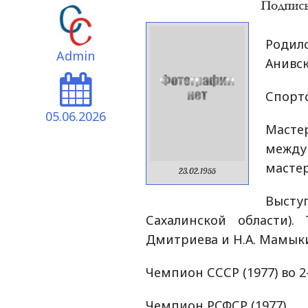
Родилс
Admin
Анивск
Спортс
05.06.2026
Масте
междун
мастер
23.02.1955
Выст
Сахалинской области).
Дмитриева и Н.А. Мамык
Чемпион СССР (1977) во 2
Чемпион РСФСР (1977).