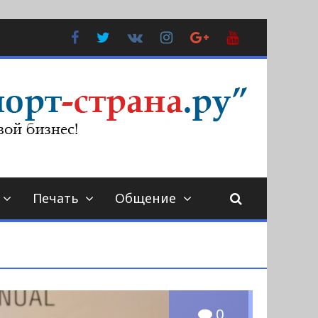
Facebook
Twitter
В
Instagram
Google
YouTube
Контакте
Plus
Печать
Общение
0