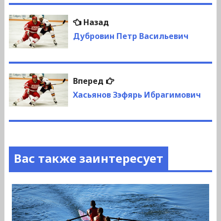
Навигация
Предыдущая
Назад
по
запись:
Дубровин Петр Васильевич
записям
Следующая
Вперед
запись:
Хасьянов Зэфярь Ибрагимович
Вас также заинтересует