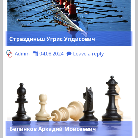
Страздиньш Угрис Улдисович
Admin
04.08.2024
Leave a reply
Белинков Аркадий Моисеевич