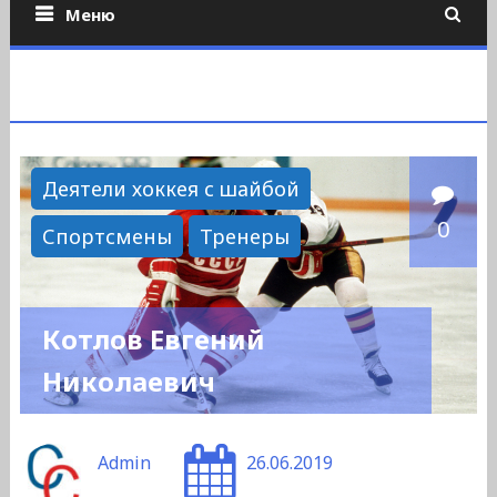
Меню
Деятели хоккея с шайбой
0
Спортсмены
Тренеры
Котлов Евгений
Николаевич
Admin
26.06.2019