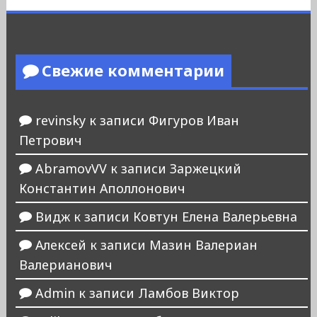
Свежие комментарии
revinsky
к записи
Фигуров Иван
Петрович
AbramovVV
к записи
Заржецкий
Константин Аполлонович
Видж
к записи
Ковтун Елена Валерьевна
Алексей
к записи
Мазин Валериан
Валерианович
Admin
к записи
Ламбов Виктор