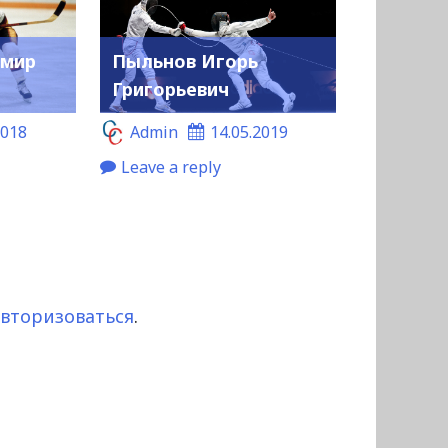
имир
Пыльнов Игорь
Григорьевич
2018
Admin
14.05.2019
Leave a reply
авторизоваться
.