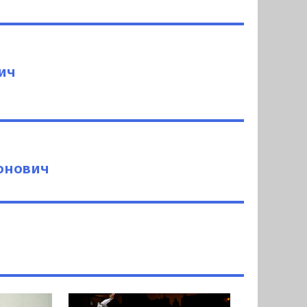
ич
онович