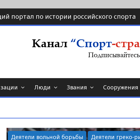
ий портал по истории российского спорта
ртал по истории спорта
порт-страна.ру
изации
Люди
Звания
Сооружения
Деятели вольной борьбы
Деятели греко-