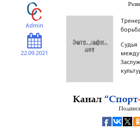
Трене
Admin
борьба
Судья
22.09.2021
межд
Засл
культу