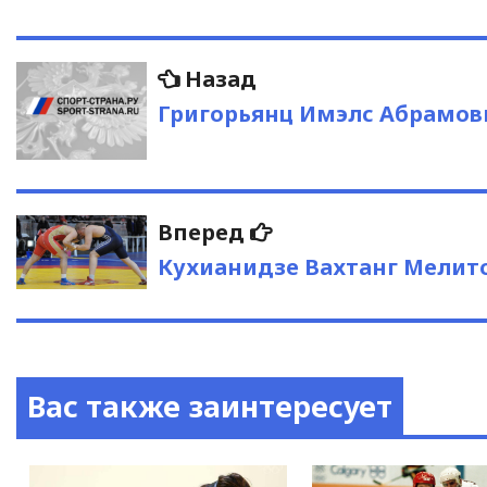
Навигация
Предыдущая
Назад
запись:
по
Григорьянц Имэлс Абрамов
записям
Следующая
Вперед
запись:
Кухианидзе Вахтанг Мелит
Вас также заинтересует