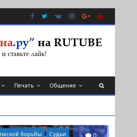
Facebook
Twitter
В
Instagram
Google
YouTube
Контакте
Plus
Печать
Общение
римской борьбы
Судьи
0