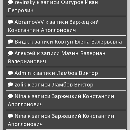
revinsky
к записи
Фигуров Иван
Петрович
AbramovVV
к записи
Заржецкий
Константин Аполлонович
Видж
к записи
Ковтун Елена Валерьевна
Алексей
к записи
Мазин Валериан
Валерианович
Admin
к записи
Ламбов Виктор
zolik
к записи
Ламбов Виктор
Nina
к записи
Заржецкий Константин
Аполлонович
Nina
к записи
Заржецкий Константин
Аполлонович