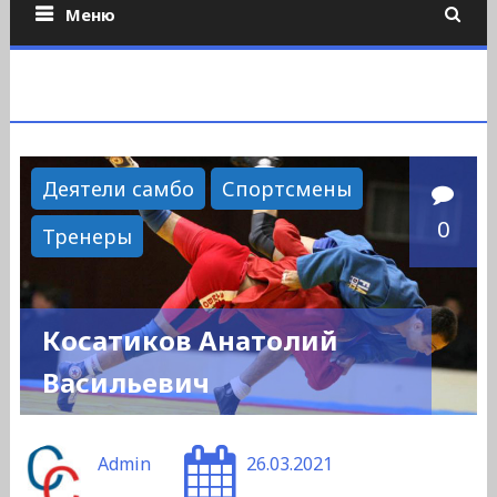
Меню
Деятели самбо
Спортсмены
0
Тренеры
Косатиков Анатолий
Васильевич
Admin
26.03.2021