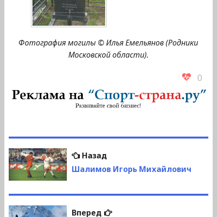
Фотография могилы © Илья Емельянов (Родники
Московской области).
0
Навигация
Предыдущая
Назад
по
запись:
Шалимов Игорь Михайлович
записям
Следующая
Вперед