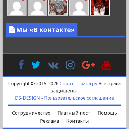
Мы «В контакте»
Facebook
Twitter
В
Instagram
Google
YouTu
Контакте
Plus
Copyright © 2015-2026
Спорт-страна.ру
Все права
защищены.
DS-DESIGN
-
Пользовательское соглашение
Сотрудничество
Платный пост
Помощь
Реклама
Контакты