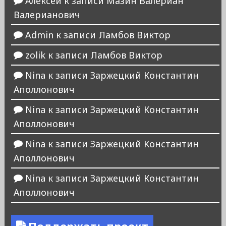
Алексей
к записи
Мазин Валериан
Валерианович
Admin
к записи
Ламбов Виктор
zolik
к записи
Ламбов Виктор
Nina
к записи
Заржецкий Константин
Аполлонович
Nina
к записи
Заржецкий Константин
Аполлонович
Nina
к записи
Заржецкий Константин
Аполлонович
Nina
к записи
Заржецкий Константин
Аполлонович
Поддержать проект