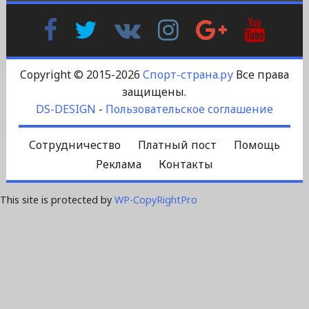
Facebook
Twitter
В
Instagram
Google
YouTu
Контакте
Plus
Copyright © 2015-2026
Спорт-страна.ру
Все права
защищены.
DS-DESIGN
-
Пользовательское соглашение
Сотрудничество
Платный пост
Помощь
Реклама
Контакты
This site is protected by
WP-CopyRightPro