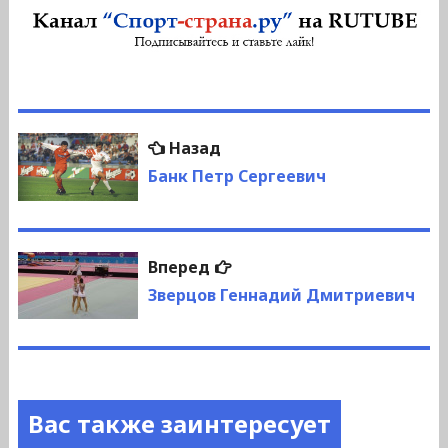
Навигация
Предыдущая
Назад
по
запись:
Банк Петр Сергеевич
записям
Следующая
Вперед
запись:
Зверцов Геннадий Дмитриевич
Вас также заинтересует