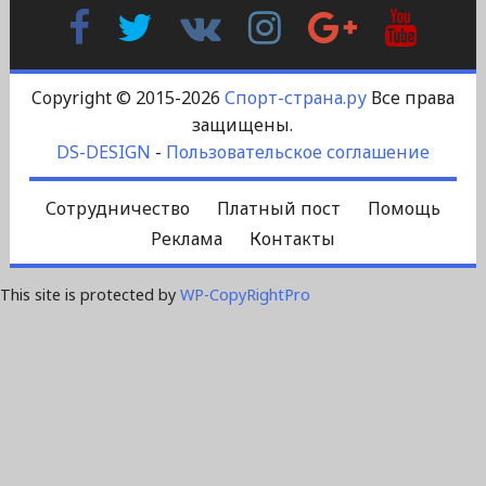
Facebook
Twitter
В
Instagram
Google
YouTu
Контакте
Plus
Copyright © 2015-2026
Спорт-страна.ру
Все права
защищены.
DS-DESIGN
-
Пользовательское соглашение
Сотрудничество
Платный пост
Помощь
Реклама
Контакты
This site is protected by
WP-CopyRightPro