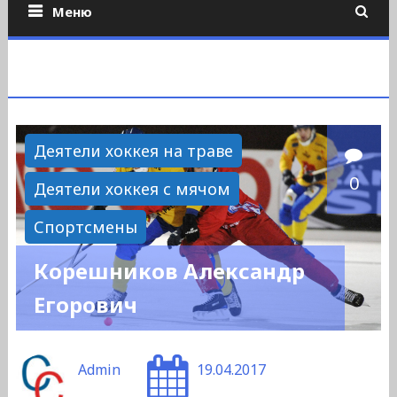
Меню
Деятели хоккея на траве
0
Деятели хоккея с мячом
Спортсмены
Корешников Александр
Егорович
Admin
19.04.2017