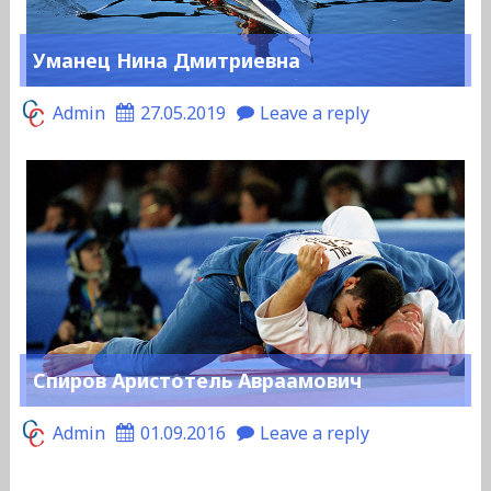
Уманец Нина Дмитриевна
Admin
27.05.2019
Leave a reply
Спиров Аристотель Авраамович
Admin
01.09.2016
Leave a reply