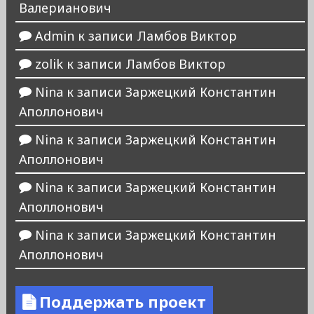
Валерианович
Admin
к записи
Ламбов Виктор
zolik
к записи
Ламбов Виктор
Nina
к записи
Заржецкий Константин
Аполлонович
Nina
к записи
Заржецкий Константин
Аполлонович
Nina
к записи
Заржецкий Константин
Аполлонович
Nina
к записи
Заржецкий Константин
Аполлонович
Поддержать проект