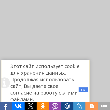
Этот сайт использует cookie
для хранения данных.
Продолжая использовать
сайт, Вы даете свое
согласие на работу с этими
файлами.