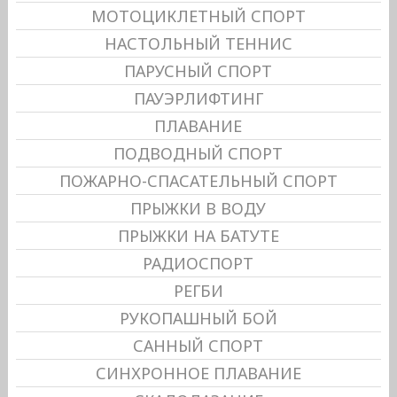
МОТОЦИКЛЕТНЫЙ СПОРТ
НАСТОЛЬНЫЙ ТЕННИС
ПАРУСНЫЙ СПОРТ
ПАУЭРЛИФТИНГ
ПЛАВАНИЕ
ПОДВОДНЫЙ СПОРТ
ПОЖАРНО-СПАСАТЕЛЬНЫЙ СПОРТ
ПРЫЖКИ В ВОДУ
ПРЫЖКИ НА БАТУТЕ
РАДИОСПОРТ
РЕГБИ
РУКОПАШНЫЙ БОЙ
САННЫЙ СПОРТ
СИНХРОННОЕ ПЛАВАНИЕ