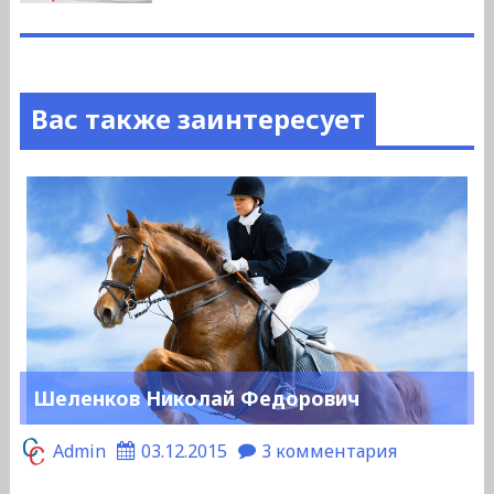
Вас также заинтересует
Шеленков Николай Федорович
Admin
03.12.2015
3 комментария