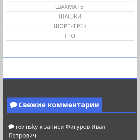
ШАХМАТЫ
ШАШКИ
ШОРТ-ТРЕК
ГТО
Свежие комментарии
revinsky
к записи
Фигуров Иван
Петрович