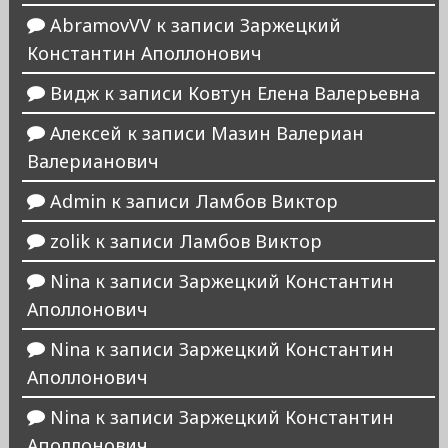
AbramovVV
к записи
Заржецкий
Константин Аполлонович
Видж
к записи
Ковтун Елена Валерьевна
Алексей
к записи
Мазин Валериан
Валерианович
Admin
к записи
Ламбов Виктор
zolik
к записи
Ламбов Виктор
Nina
к записи
Заржецкий Константин
Аполлонович
Nina
к записи
Заржецкий Константин
Аполлонович
Nina
к записи
Заржецкий Константин
Аполлонович