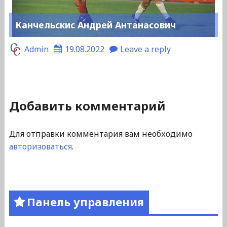
Канчельскис Андрей Антанасович
Admin
19.08.2022
Leave a reply
Добавить комментарий
Для отправки комментария вам необходимо
авторизоваться
.
Панель управления