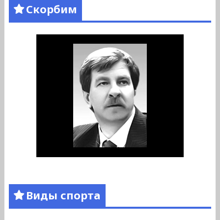
Скорбим
Виды спорта