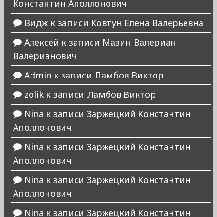
Константин Аполлонович
Видж
к записи
Ковтун Елена Валерьевна
Алексей
к записи
Мазин Валериан
Валерианович
Admin
к записи
Ламбов Виктор
zolik
к записи
Ламбов Виктор
Nina
к записи
Заржецкий Константин
Аполлонович
Nina
к записи
Заржецкий Константин
Аполлонович
Nina
к записи
Заржецкий Константин
Аполлонович
Nina
к записи
Заржецкий Константин