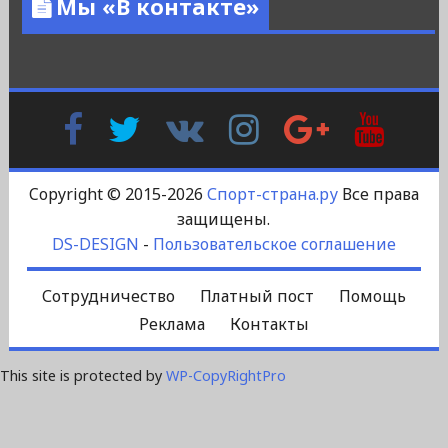
Мы «В контакте»
Facebook
Twitter
В
Instagram
Google
YouTu
Контакте
Plus
Copyright © 2015-2026
Спорт-страна.ру
Все права
защищены.
DS-DESIGN
-
Пользовательское соглашение
Сотрудничество
Платный пост
Помощь
Реклама
Контакты
This site is protected by
WP-CopyRightPro