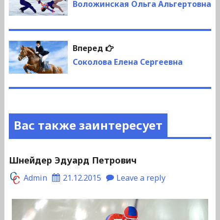
по
запись:
Воложинская Ольга Альгертовна
записям
Следующая
Вперед
запись:
Соколова Елена Сергеевна
Вас также заинтересует
Шнейдер Эдуард Петрович
Admin
21.12.2015
Leave a reply