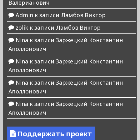
Валерианович
Admin
к записи
Ламбов Виктор
zolik
к записи
Ламбов Виктор
Nina
к записи
Заржецкий Константин
Аполлонович
Nina
к записи
Заржецкий Константин
Аполлонович
Nina
к записи
Заржецкий Константин
Аполлонович
Nina
к записи
Заржецкий Константин
Аполлонович
Поддержать проект