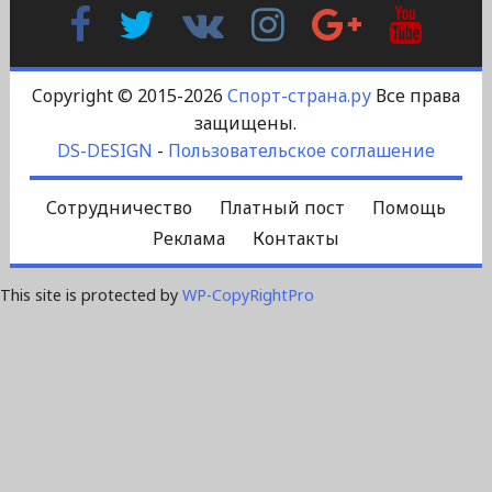
Facebook
Twitter
В
Instagram
Google
YouTu
Контакте
Plus
Copyright © 2015-2026
Спорт-страна.ру
Все права
защищены.
DS-DESIGN
-
Пользовательское соглашение
Сотрудничество
Платный пост
Помощь
Реклама
Контакты
This site is protected by
WP-CopyRightPro