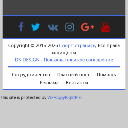
Facebook
Twitter
В
Instagram
Google
YouTu
Контакте
Plus
Copyright © 2015-2026
Спорт-страна.ру
Все права
защищены.
DS-DESIGN
-
Пользовательское соглашение
Сотрудничество
Платный пост
Помощь
Реклама
Контакты
This site is protected by
WP-CopyRightPro