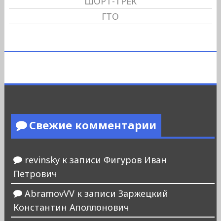
ШОРТ-ТРЕК
ГТО
Свежие комментарии
revinsky
к записи
Фигуров Иван
Петрович
AbramovVV
к записи
Заржецкий
Константин Аполлонович