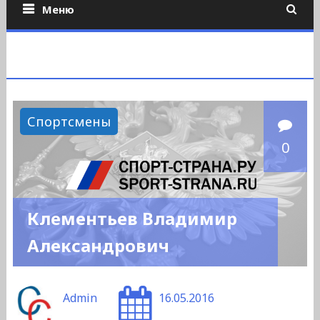
Меню
Спортсмены
0
Клементьев Владимир
Александрович
Admin
16.05.2016