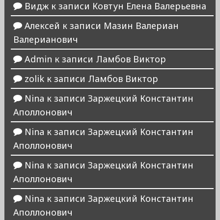
Видж
к записи
Ковтун Елена Валерьевна
Алексей
к записи
Мазин Валериан
Валерианович
Admin
к записи
Ламбов Виктор
zolik
к записи
Ламбов Виктор
Nina
к записи
Заржецкий Константин
Аполлонович
Nina
к записи
Заржецкий Константин
Аполлонович
Nina
к записи
Заржецкий Константин
Аполлонович
Nina
к записи
Заржецкий Константин
Аполлонович