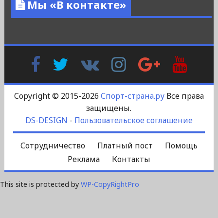
Мы «В контакте»
Facebook
Twitter
В
Instagram
Google
YouTu
Контакте
Plus
Copyright © 2015-2026
Спорт-страна.ру
Все права
защищены.
DS-DESIGN
-
Пользовательское соглашение
Сотрудничество
Платный пост
Помощь
Реклама
Контакты
This site is protected by
WP-CopyRightPro