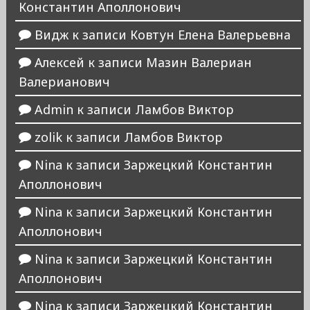
Константин Аполлонович
Видж
к записи
Ковтун Елена Валерьевна
Алексей
к записи
Мазин Валериан
Валерианович
Admin
к записи
Ламбов Виктор
zolik
к записи
Ламбов Виктор
Nina
к записи
Заржецкий Константин
Аполлонович
Nina
к записи
Заржецкий Константин
Аполлонович
Nina
к записи
Заржецкий Константин
Аполлонович
Nina
к записи
Заржецкий Константин