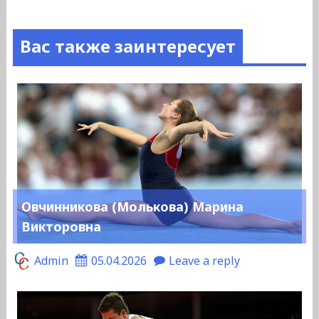
Вас также заинтересует
Овчинникова (Молькова) Марина
Викторовна
Admin
05.04.2026
Leave a reply