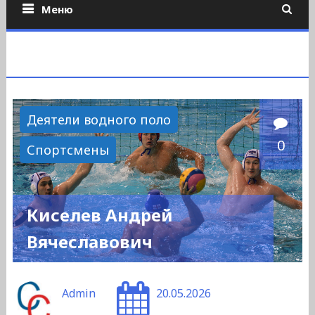
Меню
Деятели водного поло
0
Спортсмены
Киселев Андрей
Вячеславович
Admin
20.05.2026