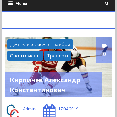
Меню
Деятели хоккея с шайбой
0
Спортсмены
Тренеры
Кирпичев Александр
Константинович
Admin
17.04.2019