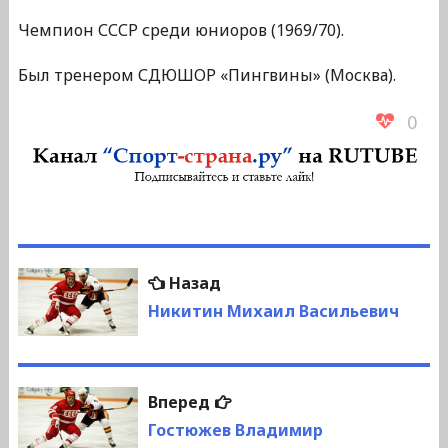
Чемпион СССР среди юниоров (1969/70).
Был тренером СДЮШОР «Пингвины» (Москва).
0
Навигация
Предыдущая
Назад
по
запись:
Никитин Михаил Васильевич
записям
Следующая
Вперед
запись:
Гостюжев Владимир