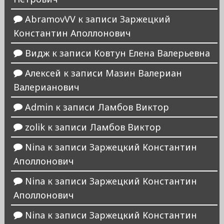
AbramovVV
к записи
Заржецкий
Константин Аполлонович
Видж
к записи
Ковтун Елена Валерьевна
Алексей
к записи
Мазин Валериан
Валерианович
Admin
к записи
Ламбов Виктор
zolik
к записи
Ламбов Виктор
Nina
к записи
Заржецкий Константин
Аполлонович
Nina
к записи
Заржецкий Константин
Аполлонович
Nina
к записи
Заржецкий Константин