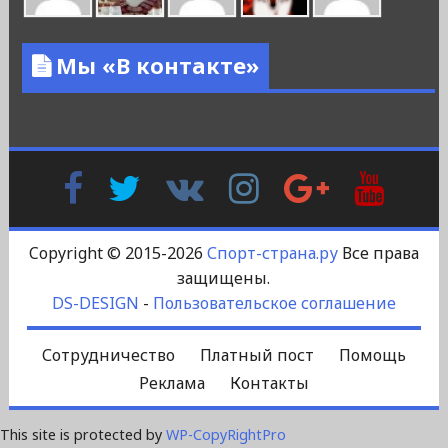
Мы «В контакте»
Facebook
Twitter
В
Instagram
Google
YouTu
Контакте
Plus
Copyright © 2015-2026
Спорт-страна.ру
Все права
защищены.
DS-DESIGN
-
Пользовательское соглашение
Сотрудничество
Платный пост
Помощь
Реклама
Контакты
This site is protected by
WP-CopyRightPro