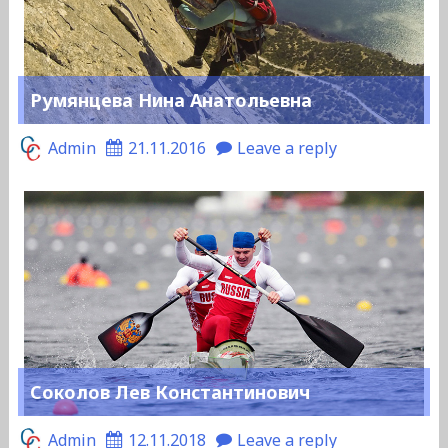
Румянцева Нина Анатольевна
Admin
21.11.2016
Leave a reply
Соколов Лев Константинович
Admin
12.11.2018
Leave a reply