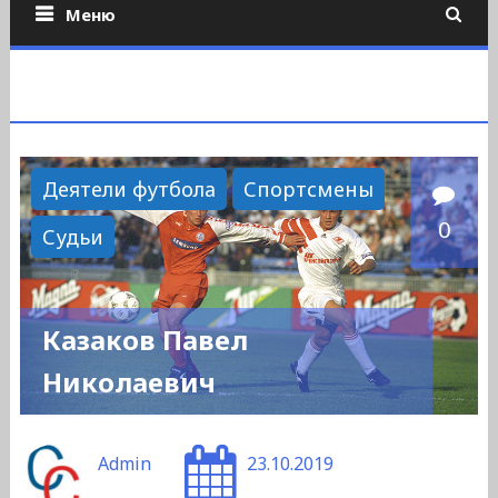
Меню
Деятели футбола
Спортсмены
0
Судьи
Казаков Павел
Николаевич
Admin
23.10.2019