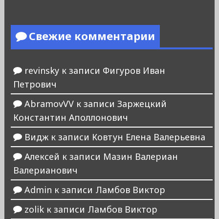
Свежие комментарии
revinsky
к записи
Фигуров Иван
Петрович
AbramovVV
к записи
Заржецкий
Константин Аполлонович
Видж
к записи
Ковтун Елена Валерьевна
Алексей
к записи
Мазин Валериан
Валерианович
Admin
к записи
Ламбов Виктор
zolik
к записи
Ламбов Виктор