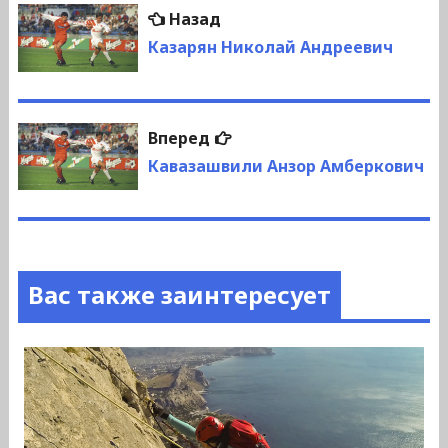
Навигация
Предыдущая
Назад
по
запись:
Казарян Николай Андреевич
записям
Следующая
Вперед
запись:
Кавазашвили Анзор Амберкович
Вас также заинтересует