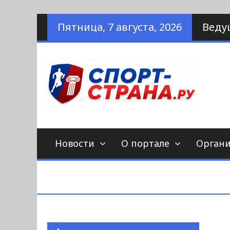
Наверх
Пятница, 7 августа, 2026
Веду
по
С
Новости
О портале
Орган