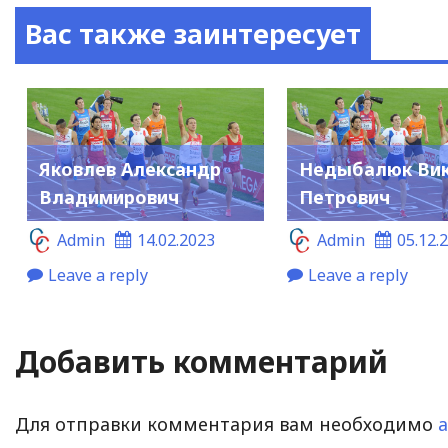
Вас также заинтересует
Яковлев Александр
Недыбалюк Ви
Владимирович
Петрович
Admin
14.02.2023
Admin
05.12.
Leave a reply
Leave a reply
Добавить комментарий
Для отправки комментария вам необходимо