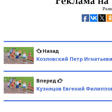
Навигация
Предыдущая
Назад
запись:
по
Козловский Петр Игнатьев
записям
Следующая
Вперед
запись:
Кузнецов Евгений Филиппо