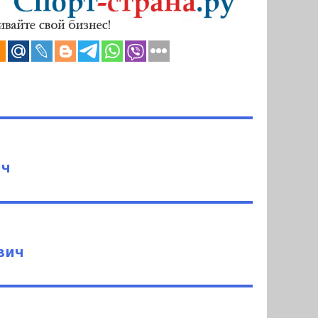
ич
вич