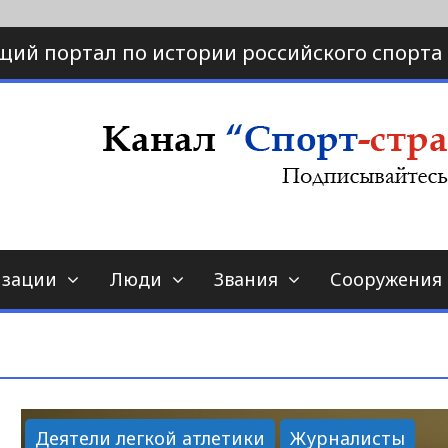
щий портал по истории российского спорта
ртал по истории спорта
порт-страна.ру
изации
Люди
Звания
Сооружения
Деятели легкой атлетики
Журналисты