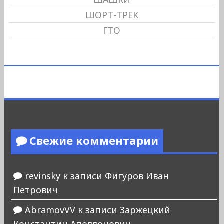
ШОРТ-ТРЕК
ГТО
Свежие комментарии
revinsky
к записи
Фигуров Иван
Петрович
AbramovVV
к записи
Заржецкий