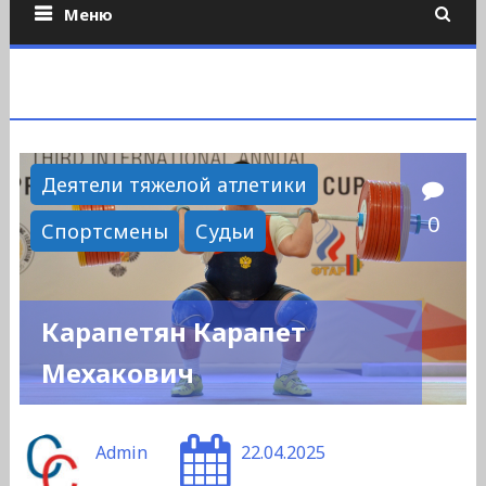
Меню
Деятели тяжелой атлетики
0
Спортсмены
Судьи
Карапетян Карапет
Мехакович
Admin
22.04.2025