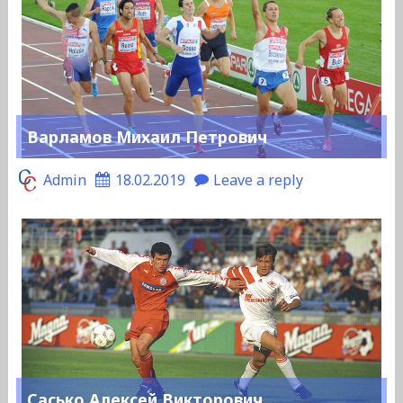
Варламов Михаил Петрович
Admin
18.02.2019
Leave a reply
Сасько Алексей Викторович