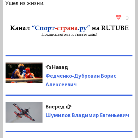
Ушел из жизни.
0
Навигация
Предыдущая
Назад
по
запись:
Федченко-Дубровин Борис
Алексеевич
записям
Следующая
Вперед
запись:
Шумилов Владимир Евгеньевич