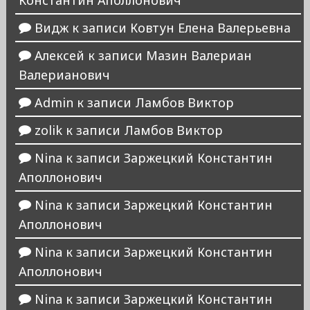
Константин Аполлонович
Видж
к записи
Ковтун Елена Валерьевна
Алексей
к записи
Мазин Валериан
Валерианович
Admin
к записи
Ламбов Виктор
zolik
к записи
Ламбов Виктор
Nina
к записи
Заржецкий Константин
Аполлонович
Nina
к записи
Заржецкий Константин
Аполлонович
Nina
к записи
Заржецкий Константин
Аполлонович
Nina
к записи
Заржецкий Константин