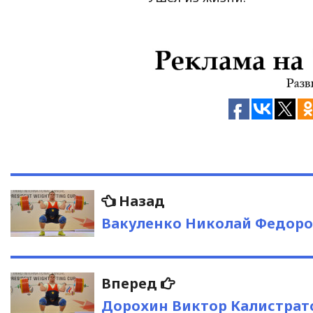
Навигация
Предыдущая
Назад
запись:
по
Вакуленко Николай Федор
записям
Следующая
Вперед
запись:
Дорохин Виктор Калистрат