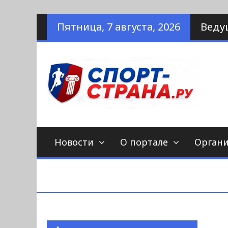
Наверх
Пятница, 7 августа, 2026
Веду
по
С
Новости
О портале
Орган