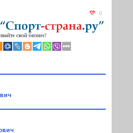
0
ович
ович