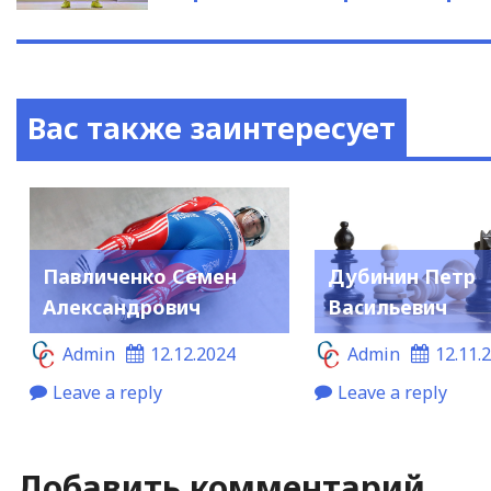
Вас также заинтересует
Павличенко Семен
Дубинин Петр
Александрович
Васильевич
Admin
12.12.2024
Admin
12.11.
Leave a reply
Leave a reply
Добавить комментарий