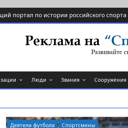
щий портал по истории российского спорта
ртал по истории спорта
порт-страна.ру
изации
Люди
Звания
Сооружения
Деятели футбола
Спортсмены