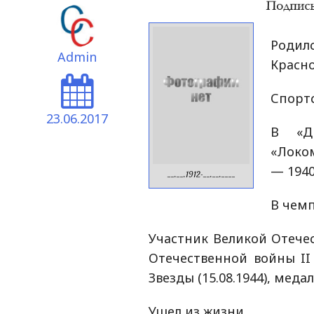
Родил
Admin
Красно
Спорт
23.06.2017
В «Д
«Локом
— 1940
__.__.1912-__.__.____
В чемп
Участник Великой Отече
Отечественной войны II с
Звезды (15.08.1944), медал
Ушел из жизни.