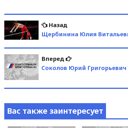
Навигация
Предыдущая
Назад
запись:
по
Щербинина Юлия Витальев
записям
Следующая
Вперед
запись:
Соколов Юрий Григорьевич
Вас также заинтересует