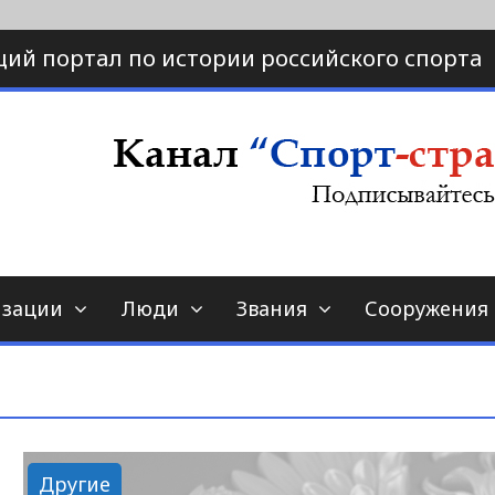
ий портал по истории российского спорта
ртал по истории спорта
порт-страна.ру
изации
Люди
Звания
Сооружения
Другие