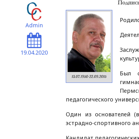
Родилс
Admin
Деятел
Засл
19.04.2020
культу
Был с
13.07.1950-22.09.2015
гимна
Пер
педагогического универс
Один из основателей (в
эстрадно-спортивного ан
Кандидат педагогических 