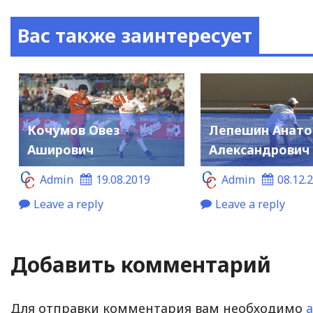
Вас также заинтересует
Кочумов Овез
Лепешин Анато
Аширович
Александрович
Admin
19.08.2019
Admin
08.12.
Leave a reply
Leave a reply
Добавить комментарий
Для отправки комментария вам необходимо