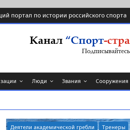
ий портал по истории российского спорта
ртал по истории спорта
порт-страна.ру
изации
Люди
Звания
Сооружения
Деятели академической гребли
Тренеры