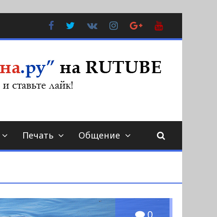
Facebook
Twitter
В
Instagram
Google
YouTube
Контакте
Plus
Печать
Общение
0