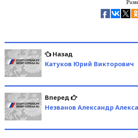
Навигация
Предыдущая
Назад
запись:
по
Катуков Юрий Викторович
записям
Следующая
Вперед
запись:
Незванов Александр Алекс