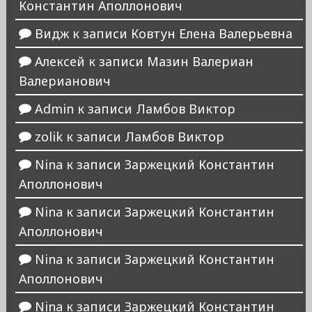
Константин Аполлонович
Видж
к записи
Ковтун Елена Валерьевна
Алексей
к записи
Мазин Валериан
Валерианович
Admin
к записи
Ламбов Виктор
zolik
к записи
Ламбов Виктор
Nina
к записи
Заржецкий Константин
Аполлонович
Nina
к записи
Заржецкий Константин
Аполлонович
Nina
к записи
Заржецкий Константин
Аполлонович
Nina
к записи
Заржецкий Константин