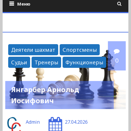
Меню
Деятели шахмат
Спортсмены
0
Судьи
Тренеры
Функционеры
Янгарбер Арнольд
Иосифович
Admin
27.04.2026