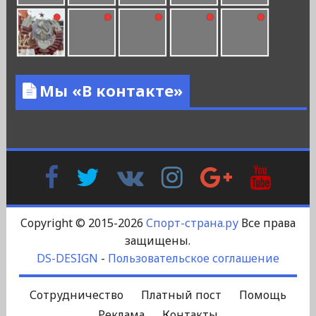
Мы «В контакте»
Facebook
Twitter
В
Instagram
Google
YouTu
Контакте
Plus
Copyright © 2015-2026
Спорт-страна.ру
Все права
защищены.
DS-DESIGN
-
Пользовательское соглашение
Сотрудничество
Платный пост
Помощь
Реклама
Контакты