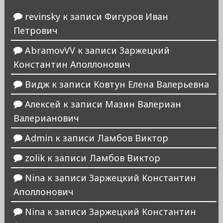
revinsky
к записи
Фигуров Иван
Петрович
AbramovVV
к записи
Заржецкий
Константин Аполлонович
Видж
к записи
Ковтун Елена Валерьевна
Алексей
к записи
Мазин Валериан
Валерианович
Admin
к записи
Ламбов Виктор
zolik
к записи
Ламбов Виктор
Nina
к записи
Заржецкий Константин
Аполлонович
Nina
к записи
Заржецкий Константин