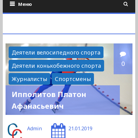
Меню
Деятели велосипедного спорта
0
Деятели конькобежного спорта
Журналисты
Спортсмены
Ипполитов Платон
Афанасьевич
Admin
21.01.2019