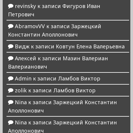
revinsky
к записи
Фигуров Иван
Петрович
AbramovVV
к записи
Заржецкий
Константин Аполлонович
Видж
к записи
Ковтун Елена Валерьевна
Алексей
к записи
Мазин Валериан
Валерианович
Admin
к записи
Ламбов Виктор
zolik
к записи
Ламбов Виктор
Nina
к записи
Заржецкий Константин
Аполлонович
Nina
к записи
Заржецкий Константин
Аполлонович