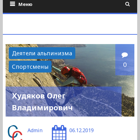
Меню
Деятели альпинизма
0
Спортсмены
Худяков Олег
Владимирович
Admin
06.12.2019