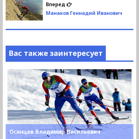
Следующая
Вперед
запись:
Манаков Геннадий Иванович
Вас также заинтересует
Осинцев Владимир Васильевич