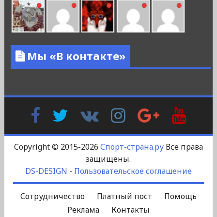
Мы «В контакте»
Facebook
Twitter
В
Instagram
Google
YouTu
Контакте
Plus
Copyright © 2015-2026
Спорт-страна.ру
Все права
защищены.
DS-DESIGN
-
Пользовательское соглашение
Сотрудничество
Платный пост
Помощь
Реклама
Контакты