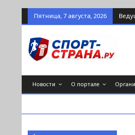
Наверх
Пятница, 7 августа, 2026
Веду
по
С
Новости
О портале
Орган