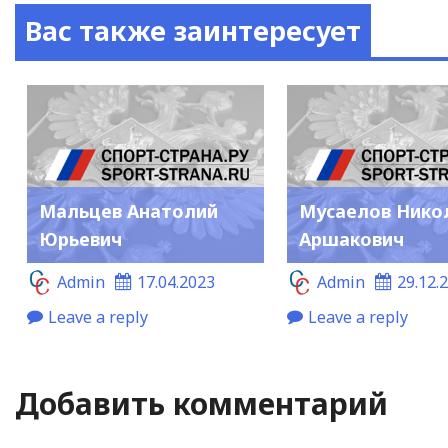
Вас также заинтересует
Мальцев Анатолий
Мусаелов Нико
Юрьевич
Аршакович
Admin
17.04.2023
Admin
29.12.
Leave a reply
Leave a reply
Добавить комментарий