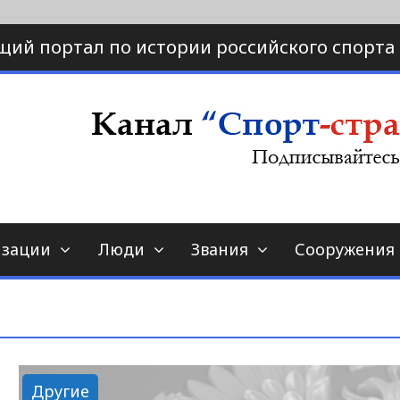
щий портал по истории российского спорта
ртал по истории спорта
порт-страна.ру
изации
Люди
Звания
Сооружения
Другие