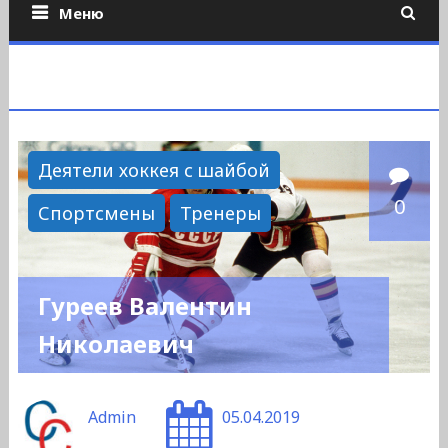
Меню
Деятели хоккея с шайбой
0
Спортсмены
Тренеры
Гуреев Валентин
Николаевич
Admin
05.04.2019