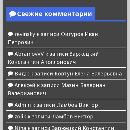
Свежие комментарии
revinsky
к записи
Фигуров Иван
Петрович
AbramovVV
к записи
Заржецкий
Константин Аполлонович
Видж
к записи
Ковтун Елена Валерьевна
Алексей
к записи
Мазин Валериан
Валерианович
Admin
к записи
Ламбов Виктор
zolik
к записи
Ламбов Виктор
Nina
к записи
Заржецкий Константин