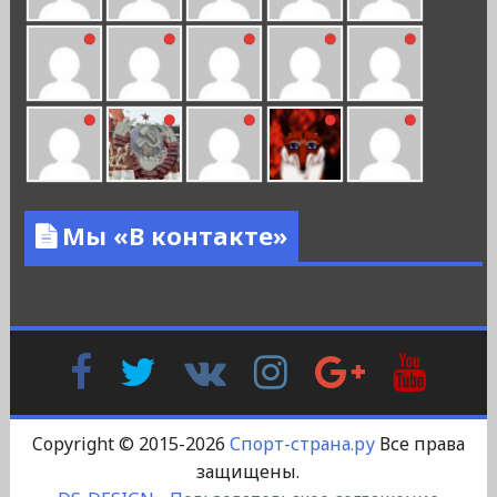
Мы «В контакте»
Facebook
Twitter
В
Instagram
Google
YouTu
Контакте
Plus
Copyright © 2015-2026
Спорт-страна.ру
Все права
защищены.