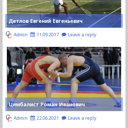
Детлов Евгений Евгеньевич
Admin
11.09.2017
Leave a reply
Цимбалист Роман Иванович
Admin
22.06.2021
Leave a reply