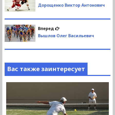
по
запись:
Дорощенко Виктор Антонович
записям
Следующая
Вперед
запись:
Вышлов Олег Васильевич
Вас также заинтересует