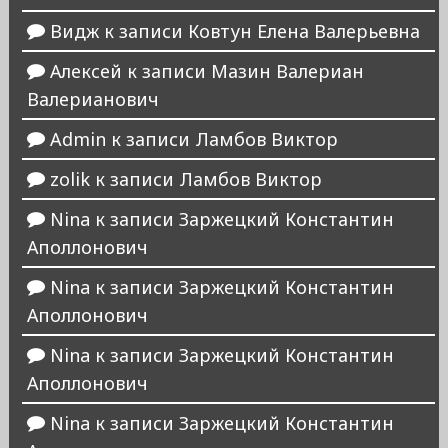
Видж
к записи
Ковтун Елена Валерьевна
Алексей
к записи
Мазин Валериан
Валерианович
Admin
к записи
Ламбов Виктор
zolik
к записи
Ламбов Виктор
Nina
к записи
Заржецкий Константин
Аполлонович
Nina
к записи
Заржецкий Константин
Аполлонович
Nina
к записи
Заржецкий Константин
Аполлонович
Nina
к записи
Заржецкий Константин