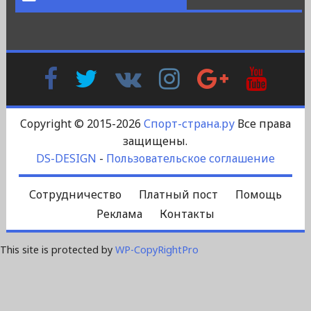
Facebook
Twitter
В
Instagram
Google
YouTu
Контакте
Plus
Copyright © 2015-2026
Спорт-страна.ру
Все права
защищены.
DS-DESIGN
-
Пользовательское соглашение
Сотрудничество
Платный пост
Помощь
Реклама
Контакты
This site is protected by
WP-CopyRightPro