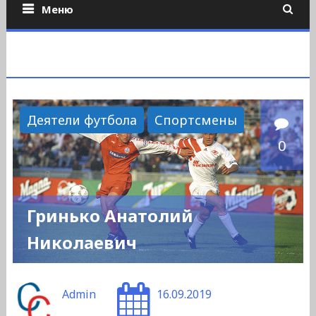
Меню
Деятели футбола
Спортсмены
0
Гринько Анатолий
Николаевич
Admin
16.09.2019