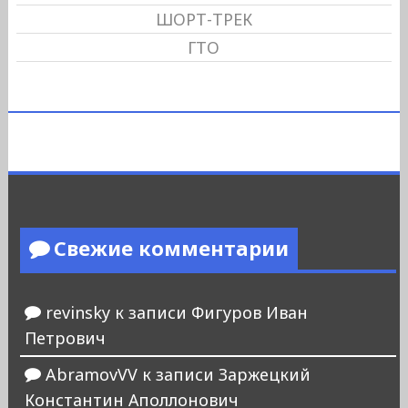
ШОРТ-ТРЕК
ГТО
Свежие комментарии
revinsky
к записи
Фигуров Иван
Петрович
AbramovVV
к записи
Заржецкий
Константин Аполлонович