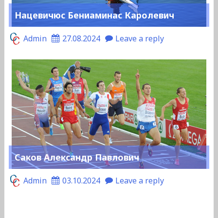
Нацевичюс Бениаминас Каролевич
Admin
27.08.2024
Leave a reply
Саков Александр Павлович
Admin
03.10.2024
Leave a reply