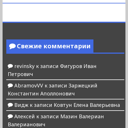
Свежие комментарии
revinsky
к записи
Фигуров Иван
Петрович
AbramovVV
к записи
Заржецкий
Константин Аполлонович
Видж
к записи
Ковтун Елена Валерьевна
Алексей
к записи
Мазин Валериан
Валерианович