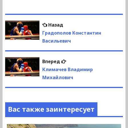
Навигация
Предыдущая
Назад
по
запись:
Градополов Константин
Васильевич
записям
Следующая
Вперед
запись:
Климачев Владимир
Михайлович
Вас также заинтересует