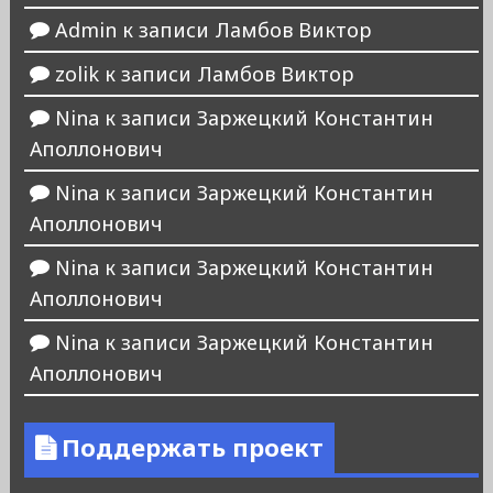
Admin
к записи
Ламбов Виктор
zolik
к записи
Ламбов Виктор
Nina
к записи
Заржецкий Константин
Аполлонович
Nina
к записи
Заржецкий Константин
Аполлонович
Nina
к записи
Заржецкий Константин
Аполлонович
Nina
к записи
Заржецкий Константин
Аполлонович
Поддержать проект