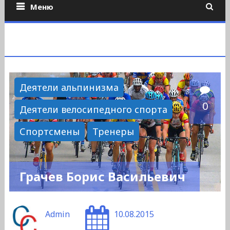
Меню
Деятели альпинизма
0
Деятели велосипедного спорта
Спортсмены
Тренеры
Грачев Борис Васильевич
Admin
10.08.2015