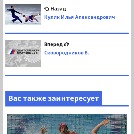
Навигация
Предыдущая
Назад
по
запись:
Кулик Илья Александрович
записям
Следующая
Вперед
запись:
Сковородников В.
Вас также заинтересует