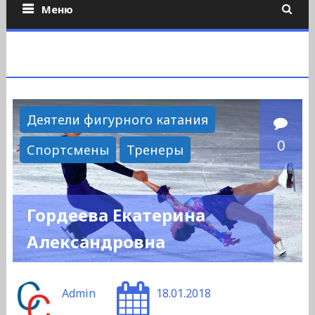
Меню
Деятели фигурного катания
0
Спортсмены
Тренеры
Гордеева Екатерина
Александровна
Admin
18.01.2018