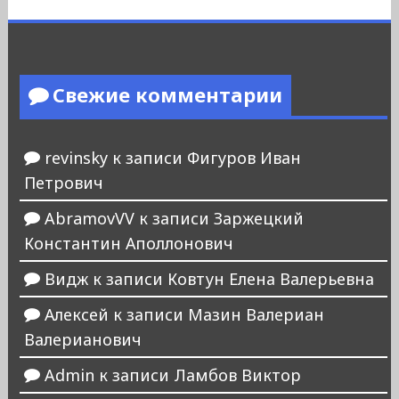
Свежие комментарии
revinsky
к записи
Фигуров Иван
Петрович
AbramovVV
к записи
Заржецкий
Константин Аполлонович
Видж
к записи
Ковтун Елена Валерьевна
Алексей
к записи
Мазин Валериан
Валерианович
Admin
к записи
Ламбов Виктор