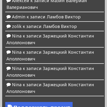
Алексей
к записи
Мазин Валериан
Валерианович
Admin
к записи
Ламбов Виктор
zolik
к записи
Ламбов Виктор
Nina
к записи
Заржецкий Константин
Аполлонович
Nina
к записи
Заржецкий Константин
Аполлонович
Nina
к записи
Заржецкий Константин
Аполлонович
Nina
к записи
Заржецкий Константин
Аполлонович