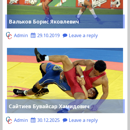
Вальков Борис Яковлевич
Admin
29.10.2019
Leave a reply
Сайтиев Бувайсар Хамидович
Admin
30.12.2025
Leave a reply