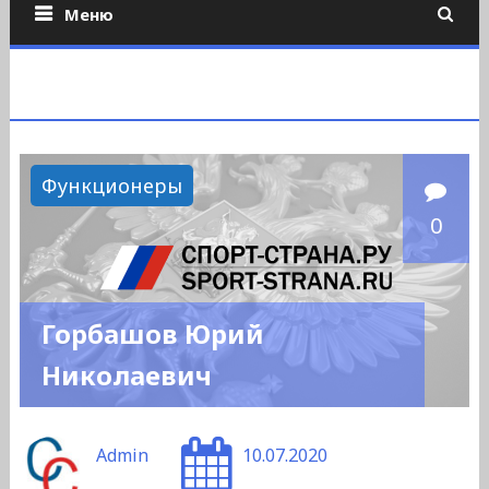
Меню
Функционеры
0
Горбашов Юрий
Николаевич
Admin
10.07.2020