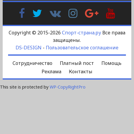
Facebook
Twitter
В
Instagram
Google
YouTu
Контакте
Plus
Copyright © 2015-2026
Спорт-страна.ру
Все права
защищены.
DS-DESIGN
-
Пользовательское соглашение
Сотрудничество
Платный пост
Помощь
Реклама
Контакты
This site is protected by
WP-CopyRightPro