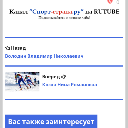
0
Навигация
Предыдущая
Назад
по
запись:
Володин Владимир Николаевич
записям
Следующая
Вперед
запись:
Козка Нина Романовна
Вас также заинтересует