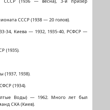
 СССР (1936 — весна), 3-й призер
ната СССР (1938 — 20 голов).
3-34, Киева — 1932, 1935-40, РСФСР —
Р (1935).
 (1937, 1938).
ФСР (1934).
елтые Воды) — 1962. Много лет был
нд СКА (Киев).