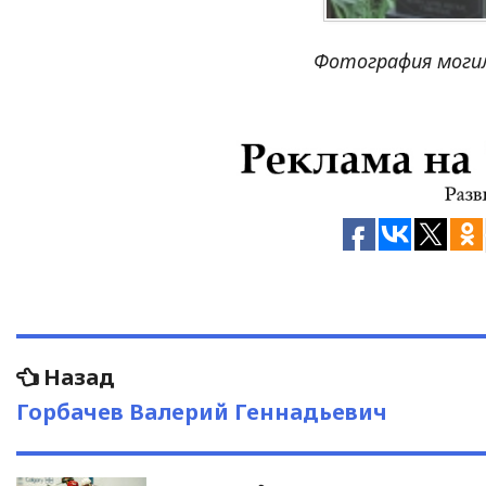
Фотография могил
Навигация
Предыдущая
Назад
запись:
по
Горбачев Валерий Геннадьевич
записям