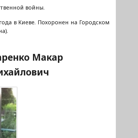
ственной войны.
 года в Киеве. Похоронен на Городском
а).
аренко Макар
ихайлович