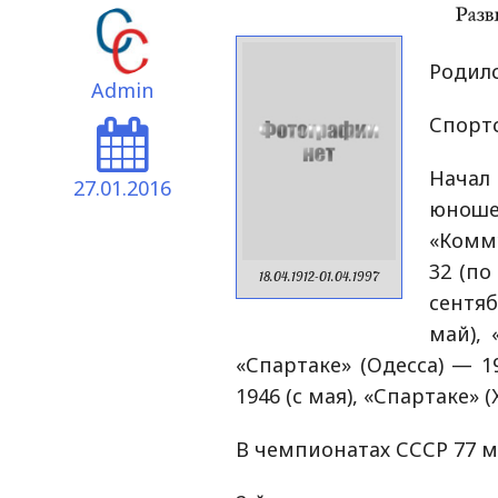
Родилс
Admin
Спортс
Начал
27.01.2016
юно
«Комму
32 (по
18.04.1912-01.04.1997
сентяб
май), 
«Спартаке» (Одесса) — 1
1946 (с мая), «Спартаке» 
В чемпионатах СССР 77 ма