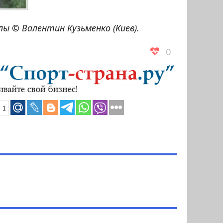
ы © Валентин Кузьменко (Киев).
0
1