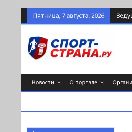
Наверх
Пятница, 7 августа, 2026
Веду
по
С
Новости
О портале
Орган