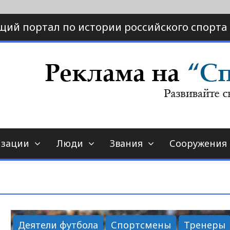
щий портал по истории российского спорта
ртал по истории спорта
порт-страна.ру
изации
Люди
Звания
Сооружения
Деятели футбола
Спортсмены
Тренеры