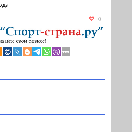
ода.
0
ч