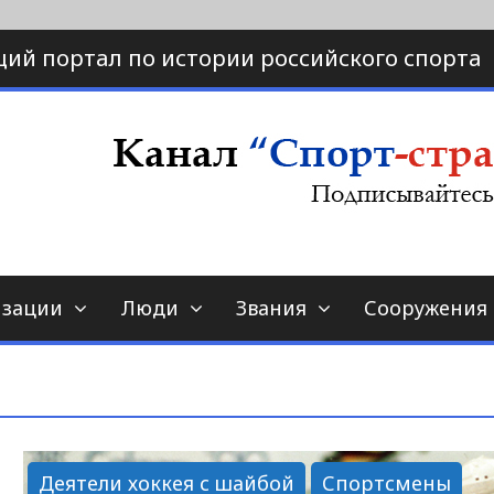
ий портал по истории российского спорта
ртал по истории спорта
порт-страна.ру
изации
Люди
Звания
Сооружения
Деятели хоккея с шайбой
Спортсмены