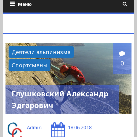
Меню
Деятели альпинизма
0
Спортсмены
Глушковский Александр
Эдгарович
Admin
18.06.2018