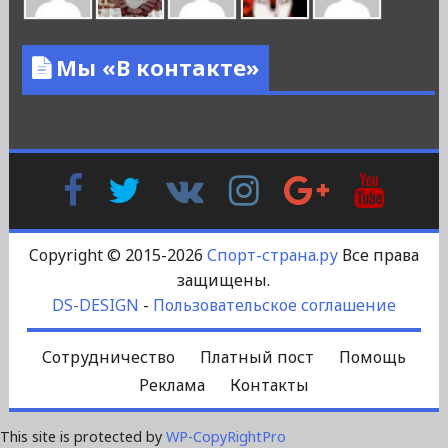
Мы «В контакте»
Facebook
Twitter
В
Instagram
Google
YouTu
Контакте
Plus
Copyright © 2015-2026
Спорт-страна.ру
Все права
защищены.
DS-DESIGN
-
Пользовательское соглашение
Сотрудничество
Платный пост
Помощь
Реклама
Контакты
This site is protected by
WP-CopyRightPro