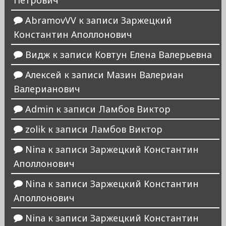
AbramovVV
к записи
Заржецкий
Константин Аполлонович
Видж
к записи
Ковтун Елена Валерьевна
Алексей
к записи
Мазин Валериан
Валерианович
Admin
к записи
Ламбов Виктор
zolik
к записи
Ламбов Виктор
Nina
к записи
Заржецкий Константин
Аполлонович
Nina
к записи
Заржецкий Константин
Аполлонович
Nina
к записи
Заржецкий Константин