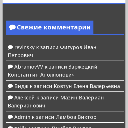
Свежие комментарии
revinsky
к записи
Фигуров Иван
Петрович
AbramovVV
к записи
Заржецкий
Константин Аполлонович
Видж
к записи
Ковтун Елена Валерьевна
Алексей
к записи
Мазин Валериан
Валерианович
Admin
к записи
Ламбов Виктор