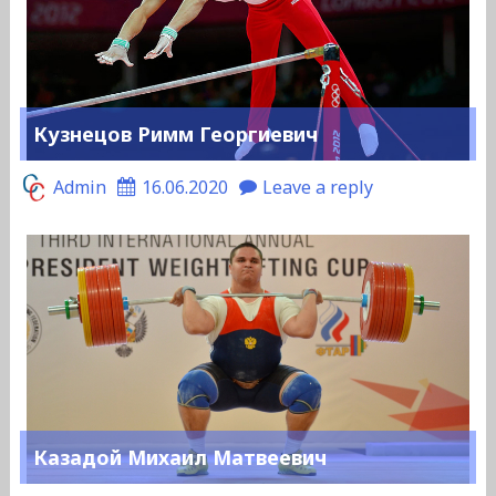
Кузнецов Римм Георгиевич
Admin
16.06.2020
Leave a reply
Казадой Михаил Матвеевич