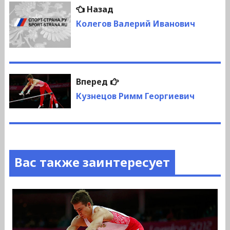
Навигация
Предыдущая
Назад
по
запись:
Колегов Валерий Иванович
записям
Следующая
Вперед
запись:
Кузнецов Римм Георгиевич
Вас также заинтересует