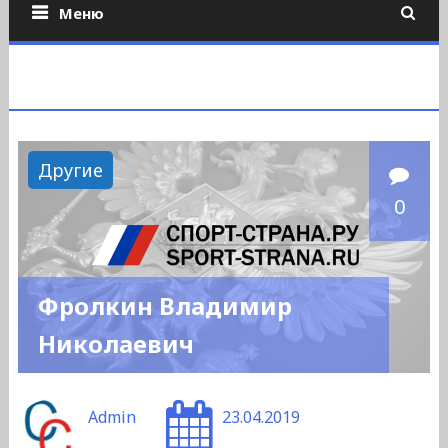
Меню
Другие
0
Фролкин Владимир
Николаевич
Admin
23.04.2019