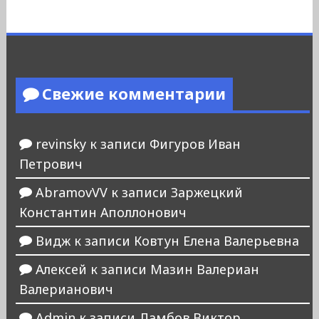
Свежие комментарии
revinsky
к записи
Фигуров Иван
Петрович
AbramovVV
к записи
Заржецкий
Константин Аполлонович
Видж
к записи
Ковтун Елена Валерьевна
Алексей
к записи
Мазин Валериан
Валерианович
Admin
к записи
Ламбов Виктор