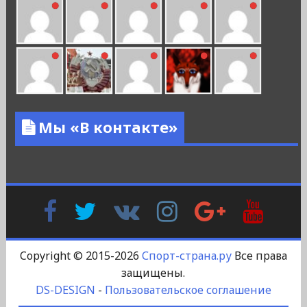
Мы «В контакте»
Facebook
Twitter
В
Instagram
Google
YouTu
Контакте
Plus
Copyright © 2015-2026
Спорт-страна.ру
Все права
защищены.
DS-DESIGN
-
Пользовательское соглашение