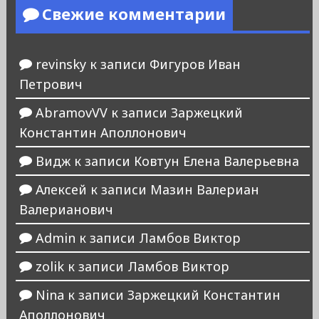
Свежие комментарии
revinsky
к записи
Фигуров Иван
Петрович
AbramovVV
к записи
Заржецкий
Константин Аполлонович
Видж
к записи
Ковтун Елена Валерьевна
Алексей
к записи
Мазин Валериан
Валерианович
Admin
к записи
Ламбов Виктор
zolik
к записи
Ламбов Виктор
Nina
к записи
Заржецкий Константин
Аполлонович