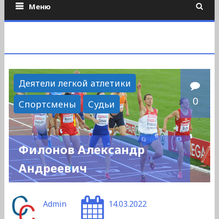
Меню
Деятели легкой атлетики
0
Спортсмены
Судьи
Филонов Александр
Андреевич
Admin
14.03.2022