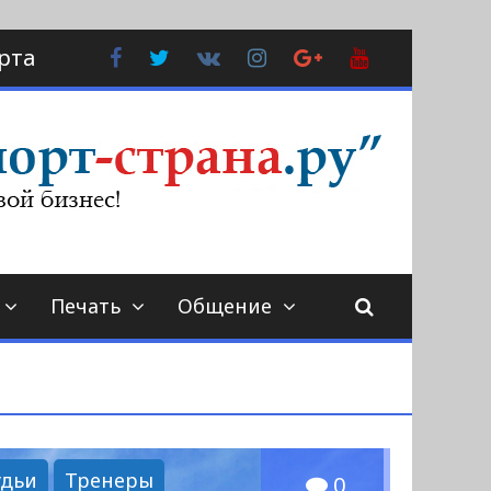
Facebook
Twitter
В
Instagram
Google
YouTube
рта
Контакте
Plus
Печать
Общение
удьи
Тренеры
0