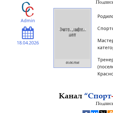
Родилс
Admin
Спортс
Масте
18.04.2026
катего
Трене
01.06.1956
(посе
Красно