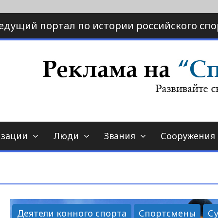
едущий портал по истории российского спо
ртал по истории спорта
порт-страна.ру
изации
Люди
Звания
Сооружения
Деятели конного спорта
Спортсмены
С