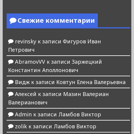
Свежие комментарии
revinsky
к записи
Фигуров Иван
Петрович
AbramovVV
к записи
Заржецкий
Константин Аполлонович
Видж
к записи
Ковтун Елена Валерьевна
Алексей
к записи
Мазин Валериан
Валерианович
Admin
к записи
Ламбов Виктор
zolik
к записи
Ламбов Виктор