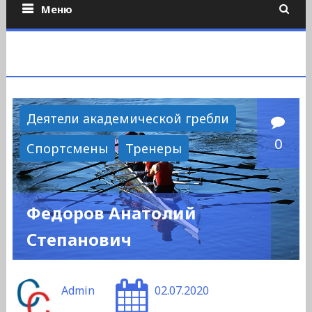
Меню
Деятели академической гребли
0
Спортсмены
Тренеры
Федоров Анатолий
Степанович
Admin
02.07.2020