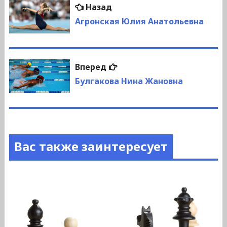
Навигация
Предыдущая
Назад
по
запись:
Агронская Юлия Анатольевна
записям
Следующая
Вперед
запись:
Булгакова Нина Жановна
Вас также заинтересует