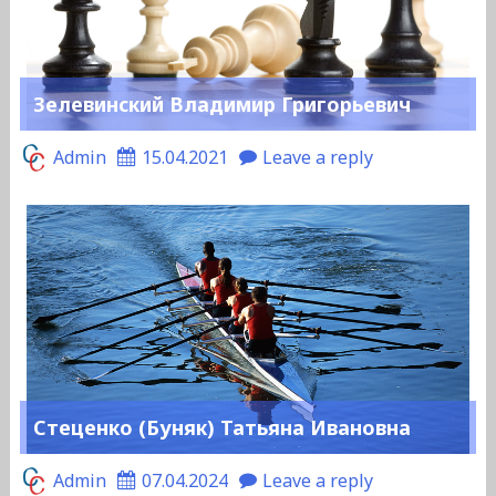
Зелевинский Владимир Григорьевич
Admin
15.04.2021
Leave a reply
Стеценко (Буняк) Татьяна Ивановна
Admin
07.04.2024
Leave a reply