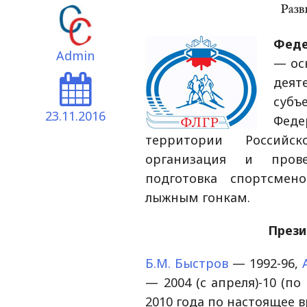
Феде
Admin
— ос
дея
субъ
23.11.2016
Феде
территории Российс
организация и прове
подготовка спортсме
лыжным гонкам.
Прези
Б.М. Быстров
— 1992-96,
— 2004 (с апреля)-10 (по
2010 года по настоящее в