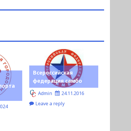
Всероссийская
федерация самбо
порта
Admin
24.11.2016
Leave a reply
2024