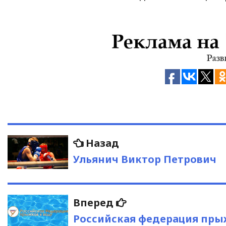
Навигация
Предыдущая
Назад
запись:
по
Ульянич Виктор Петрович
записям
Следующая
Вперед
запись:
Российская федерация пры