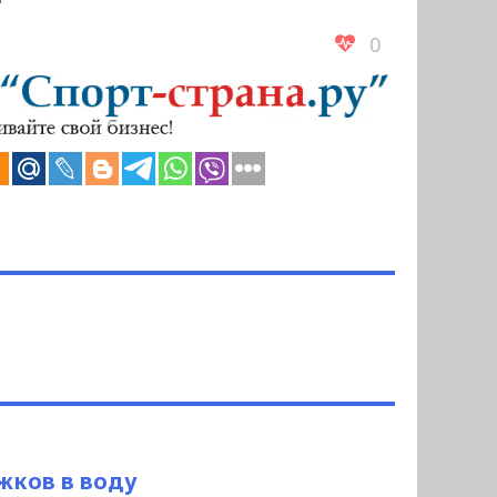
0
жков в воду