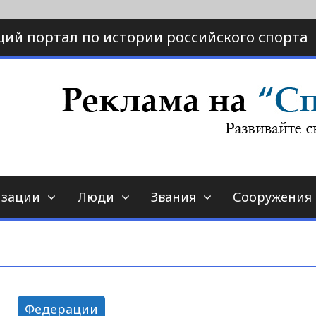
ий портал по истории российского спорта
ртал по истории спорта
порт-страна.ру
изации
Люди
Звания
Сооружения
Федерации