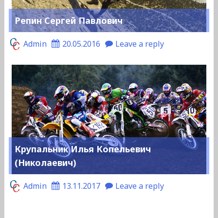
Репин Сергей Павлович
Admin
20.05.2016
Leave a reply
Крупальник Илья Копельевич
(Николаевич)
Admin
13.11.2017
Leave a reply