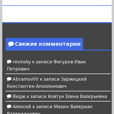
Свежие комментарии
revinsky
к записи
Фигуров Иван
Петрович
AbramovVV
к записи
Заржецкий
Константин Аполлонович
Видж
к записи
Ковтун Елена Валерьевна
Алексей
к записи
Мазин Валериан
Валерианович