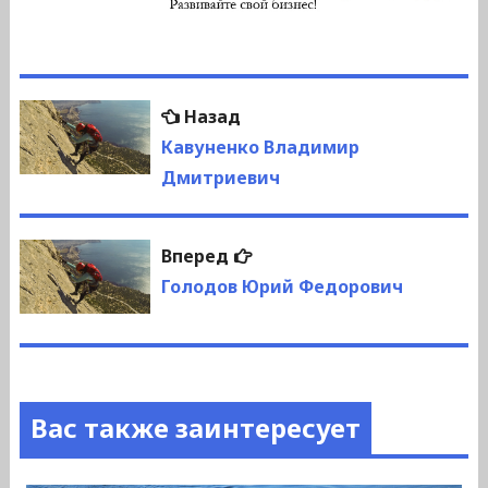
Навигация
Предыдущая
Назад
по
запись:
Кавуненко Владимир
Дмитриевич
записям
Следующая
Вперед
запись:
Голодов Юрий Федорович
Вас также заинтересует