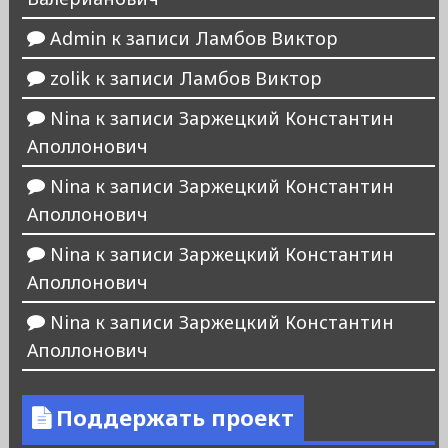
Admin
к записи
Ламбов Виктор
zolik
к записи
Ламбов Виктор
Nina
к записи
Заржецкий Константин
Аполлонович
Nina
к записи
Заржецкий Константин
Аполлонович
Nina
к записи
Заржецкий Константин
Аполлонович
Nina
к записи
Заржецкий Константин
Аполлонович
Поддержать проект