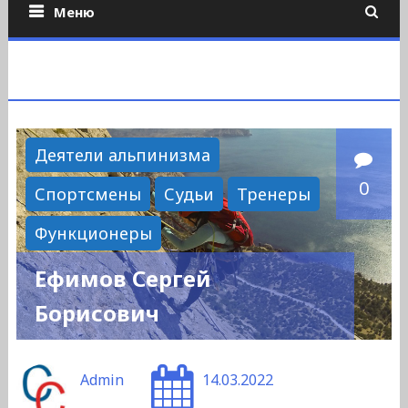
Меню
Деятели альпинизма
0
Спортсмены
Судьи
Тренеры
Функционеры
Ефимов Сергей
Борисович
Admin
14.03.2022