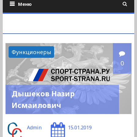
Меню
Функционеры
0
Дышеков Назир
Исмаилович
Admin
15.01.2019