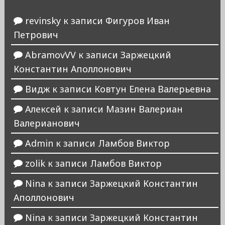
revinsky
к записи
Фигуров Иван
Петрович
AbramovVV
к записи
Заржецкий
Константин Аполлонович
Видж
к записи
Ковтун Елена Валерьевна
Алексей
к записи
Мазин Валериан
Валерианович
Admin
к записи
Ламбов Виктор
zolik
к записи
Ламбов Виктор
Nina
к записи
Заржецкий Константин
Аполлонович
Nina
к записи
Заржецкий Константин