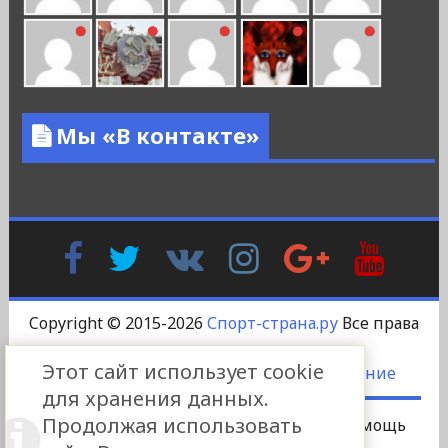
Мы «В контакте»
Facebook
Twitter
В
Instagram
Google
YouTu
Контакте
Plus
Copyright © 2015-2026
Спорт-страна.ру
Все права
защищены.
Этот сайт использует cookie
DS-DESIGN
-
Пользовательское соглашение
для хранения данных.
Продолжая использовать
Сотрудничество
Платный пост
Помощь