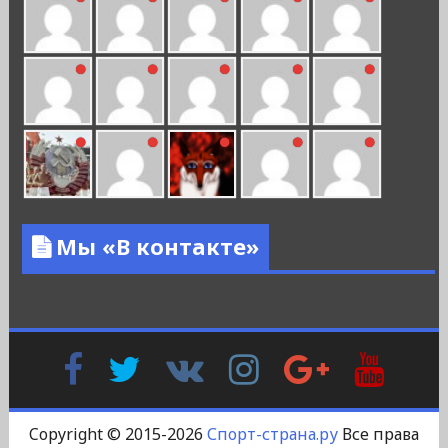
Мы «В контакте»
Facebook
Twitter
В
Instagram
Google
YouTu
Контакте
Plus
Copyright © 2015-2026
Спорт-страна.ру
Все права