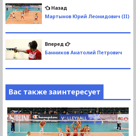
Навигация
Предыдущая
Назад
по
запись:
Мартынов Юрий Леонидович (II)
записям
Следующая
Вперед
запись:
Банников Анатолий Петрович
Вас также заинтересует