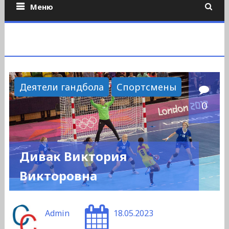
Меню
Деятели гандбола
Спортсмены
0
Дивак Виктория
Викторовна
Admin
18.05.2023