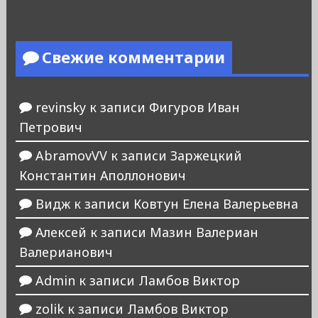
Свежие комментарии
revinsky
к записи
Фигуров Иван
Петрович
AbramovVV
к записи
Заржецкий
Константин Аполлонович
Видж
к записи
Ковтун Елена Валерьевна
Алексей
к записи
Мазин Валериан
Валерианович
Admin
к записи
Ламбов Виктор
zolik
к записи
Ламбов Виктор