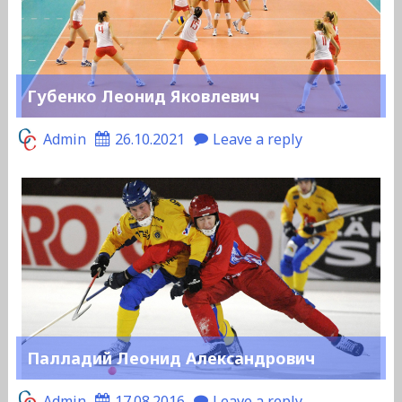
Губенко Леонид Яковлевич
Admin
26.10.2021
Leave a reply
Палладий Леонид Александрович
Admin
17.08.2016
Leave a reply