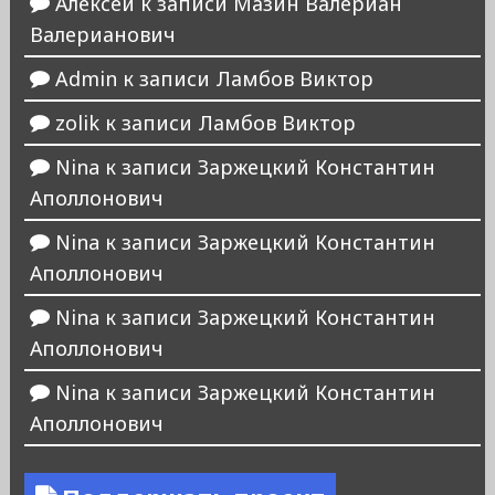
Алексей
к записи
Мазин Валериан
Валерианович
Admin
к записи
Ламбов Виктор
zolik
к записи
Ламбов Виктор
Nina
к записи
Заржецкий Константин
Аполлонович
Nina
к записи
Заржецкий Константин
Аполлонович
Nina
к записи
Заржецкий Константин
Аполлонович
Nina
к записи
Заржецкий Константин
Аполлонович