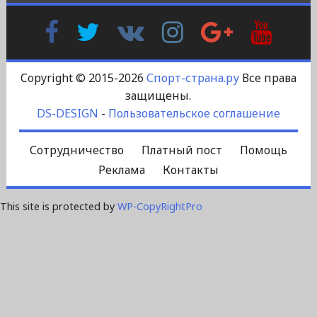
Facebook
Twitter
В
Instagram
Google
YouTu
Контакте
Plus
Copyright © 2015-2026
Спорт-страна.ру
Все права
защищены.
DS-DESIGN
-
Пользовательское соглашение
Сотрудничество
Платный пост
Помощь
Реклама
Контакты
This site is protected by
WP-CopyRightPro