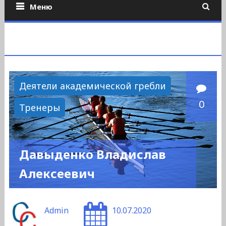
Меню
Деятели академической гребли
0
Тренеры
Давыденко Владислав
Алексеевич
Admin
10.07.2020