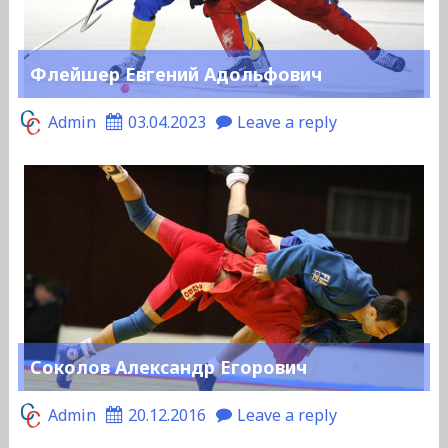
Флейшер Евгений Адольфович
Admin
03.04.2023
Leave a reply
Соколов Александр Егорович
Admin
20.12.2016
Leave a reply