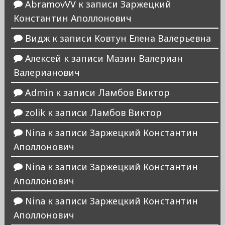
AbramovVV
к записи
Заржецкий
Константин Аполлонович
Видж
к записи
Ковтун Елена Валерьевна
Алексей
к записи
Мазин Валериан
Валерианович
Admin
к записи
Ламбов Виктор
zolik
к записи
Ламбов Виктор
Nina
к записи
Заржецкий Константин
Аполлонович
Nina
к записи
Заржецкий Константин
Аполлонович
Nina
к записи
Заржецкий Константин
Аполлонович