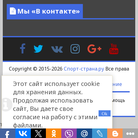
Мы «В контакте»
Facebook
Twitter
В
Instagram
Google
YouTu
Контакте
Plus
Copyright © 2015-2026
Спорт-страна.ру
Все права
защищены.
Этот сайт использует cookie
DS-DESIGN
-
Пользовательское соглашение
для хранения данных.
Продолжая использовать
Сотрудничество
Платный пост
Помощь
сайт, Вы даете свое
Реклама
Контакты
согласие на работу с этими
файлами.
This site is protected by
WP-CopyRightPro