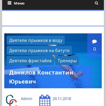
Меню
Деятели прыжков в воду
0
Деятели прыжков на батуте
Деятели фристайла
Тренеры
Данилов Константин
Юрьевич
Admin
20.11.2018