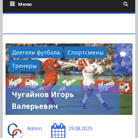
Меню
Деятели футбола
Спортсмены
0
Тренеры
Чугайнов Игорь
Валерьевич
Admin
29.08.2025