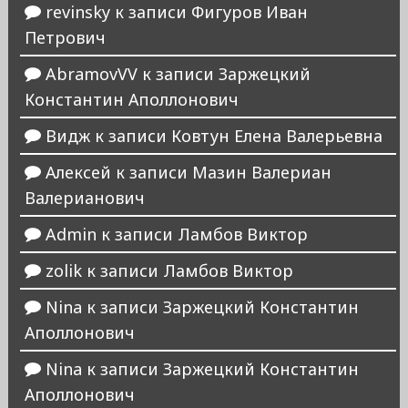
revinsky
к записи
Фигуров Иван
Петрович
AbramovVV
к записи
Заржецкий
Константин Аполлонович
Видж
к записи
Ковтун Елена Валерьевна
Алексей
к записи
Мазин Валериан
Валерианович
Admin
к записи
Ламбов Виктор
zolik
к записи
Ламбов Виктор
Nina
к записи
Заржецкий Константин
Аполлонович
Nina
к записи
Заржецкий Константин
Аполлонович