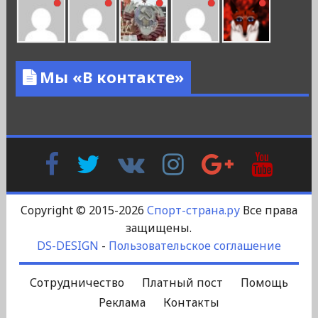
Мы «В контакте»
Facebook
Twitter
В
Instagram
Google
YouTu
Контакте
Plus
Copyright © 2015-2026
Спорт-страна.ру
Все права
защищены.
DS-DESIGN
-
Пользовательское соглашение
Сотрудничество
Платный пост
Помощь
Реклама
Контакты