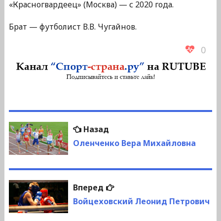
«Красногвардеец» (Москва) — с 2020 года.
Брат — футболист В.В. Чугайнов.
0
Навигация
Предыдущая
Назад
по
запись:
Оленченко Вера Михайловна
записям
Следующая
Вперед
запись:
Войцеховский Леонид Петрович