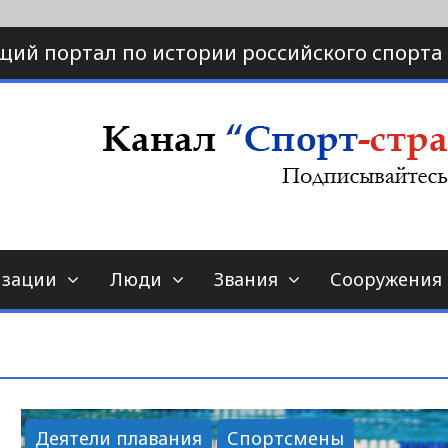
щий портал по истории российского спорта
ртал по истории спорта
порт-страна.ру
изации
Люди
Звания
Сооружения
Деятели плавания
Спортсмены