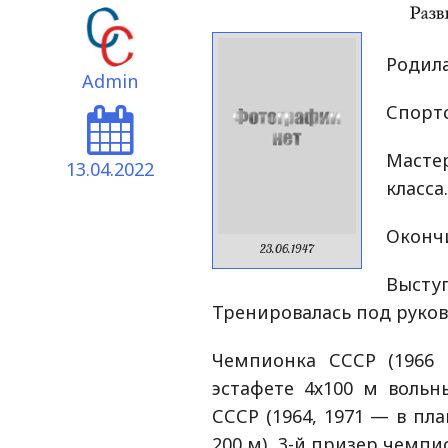
Родила
Admin
Спортс
Маст
13.04.2022
класса
Оконч
23.06.1947
Высту
Тренировалась под руков
Чемпионка СССР (1966
эстафете 4х100 м вольн
СССР (1964, 1971 — в пл
200 м), 3-й призер чемпи