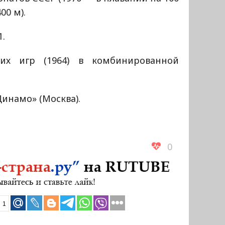
00 м).
1.
их игр (1964) в комбинированной
инамо» (Москва).
0
1