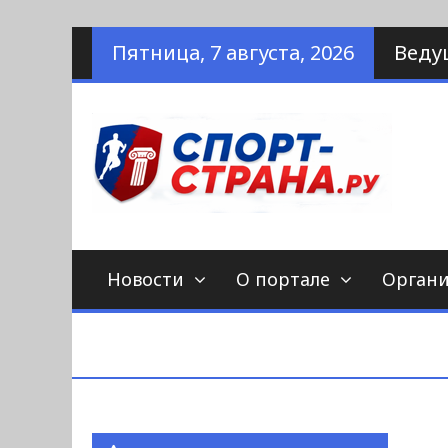
Наверх
Пятница, 7 августа, 2026
Веду
по
С
Новости
О портале
Орган