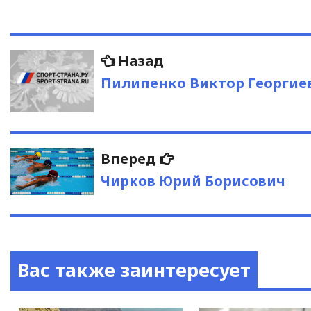
Навигация
Предыдущая
Назад
запись:
по
Пилипенко Виктор Георгие
записям
Следующая
Вперед
запись:
Чирков Юрий Борисович
Вас также заинтересует