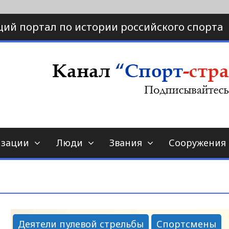
ий портал по истории российского спорта
ртал по истории спорта
порт-страна.ру
изации
Люди
Звания
Сооружения
Деятели пулевой стрельбы
Спортсмены