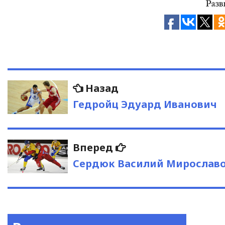
Навигация
Предыдущая
Назад
запись:
по
Гедройц Эдуард Иванович
записям
Следующая
Вперед
запись:
Сердюк Василий Мирослав