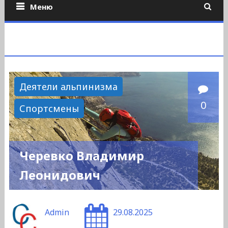
Меню
Деятели альпинизма
0
Спортсмены
Черевко Владимир
Леонидович
Admin
29.08.2025