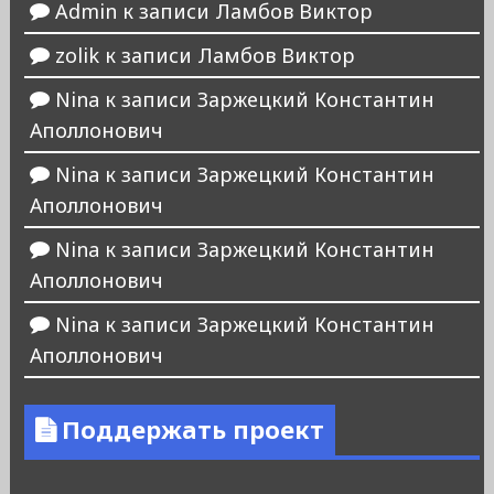
Admin
к записи
Ламбов Виктор
zolik
к записи
Ламбов Виктор
Nina
к записи
Заржецкий Константин
Аполлонович
Nina
к записи
Заржецкий Константин
Аполлонович
Nina
к записи
Заржецкий Константин
Аполлонович
Nina
к записи
Заржецкий Константин
Аполлонович
Поддержать проект