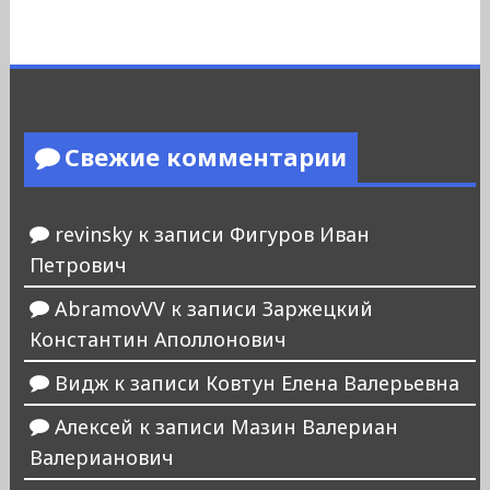
Свежие комментарии
revinsky
к записи
Фигуров Иван
Петрович
AbramovVV
к записи
Заржецкий
Константин Аполлонович
Видж
к записи
Ковтун Елена Валерьевна
Алексей
к записи
Мазин Валериан
Валерианович