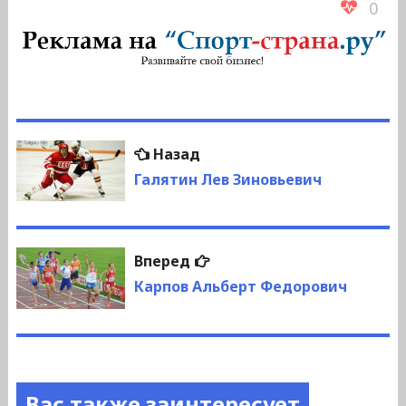
0
Навигация
Предыдущая
Назад
по
запись:
Галятин Лев Зиновьевич
записям
Следующая
Вперед
запись:
Карпов Альберт Федорович
Вас также заинтересует