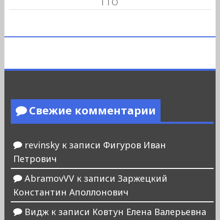
ГТО
Свежие комментарии
revinsky
к записи
Фигуров Иван
Петрович
AbramovVV
к записи
Заржецкий
Константин Аполлонович
Видж
к записи
Ковтун Елена Валерьевна