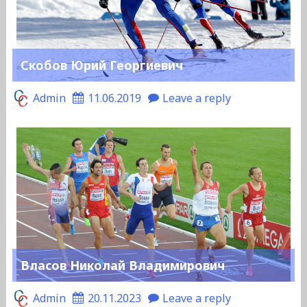
Скобов Юрий Георгиевич
Admin
11.06.2019
Leave a reply
Власов Николай Владимирович
Admin
20.11.2023
Leave a reply