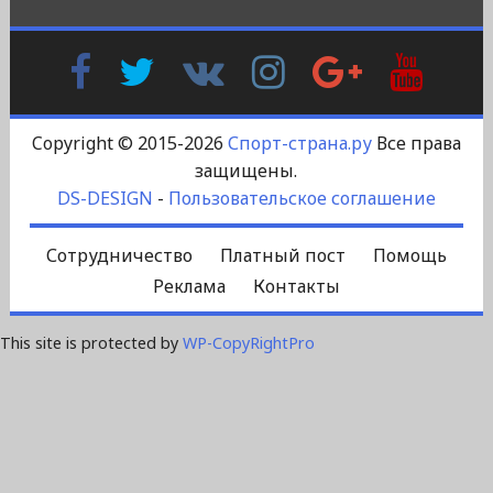
Facebook
Twitter
В
Instagram
Google
YouTu
Контакте
Plus
Copyright © 2015-2026
Спорт-страна.ру
Все права
защищены.
DS-DESIGN
-
Пользовательское соглашение
Сотрудничество
Платный пост
Помощь
Реклама
Контакты
This site is protected by
WP-CopyRightPro