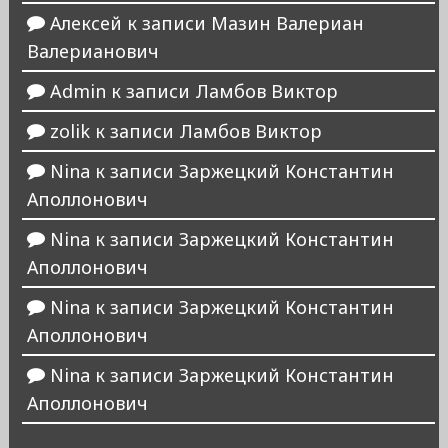
Алексей
к записи
Мазин Валериан
Валерианович
Admin
к записи
Ламбов Виктор
zolik
к записи
Ламбов Виктор
Nina
к записи
Заржецкий Константин
Аполлонович
Nina
к записи
Заржецкий Константин
Аполлонович
Nina
к записи
Заржецкий Константин
Аполлонович
Nina
к записи
Заржецкий Константин
Аполлонович