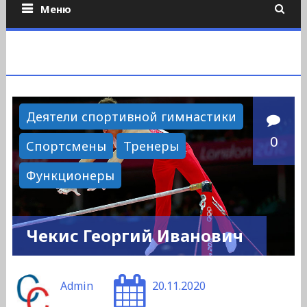
Меню
Деятели спортивной гимнастики
0
Спортсмены
Тренеры
Функционеры
Чекис Георгий Иванович
Admin
20.11.2020